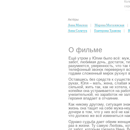
Кол
сер
Актёры
Анна Миклош
Марина Могилевская
Анна Сильчук
Екатерина Травова
В
О фильме
Ещё утром у Юлии было всё: муж
забот, любимая дочь, достаток, ти
разумеется, уверенность, что так
телефонный звонок перевернул всю
годами сложенный мирок рухнул в
Оставшись без средств к существ
руках, Юля – мать, жена, слабая
сильной, жить так, как не хотела,
копейки она устраивается на рабо
унизительной, но заработок не за
героиня впадает в отчаяние.
Как никому другому, ситуация зн
жизнь она тащит на себе мужа-неу
дочери в том, что у них всё не к
что должно же всё измениться н
Однако судьба дает обеим женщи
раз в жизни. Ту самую Любовь, к
от забот, которым грезила Нина. В