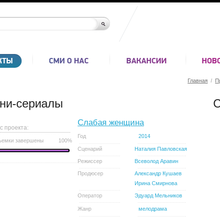
Главная
/
П
ни-сериалы
С
Слабая женщина
с проекта:
Год
2014
ъемки завершены
100%
Сценарий
Наталия Павловская
Режиссер
Всеволод Аравин
Продюсер
Александр Кушаев
Ирина Смирнова
Оператор
Эдуард Мельников
Жанр
мелодрама