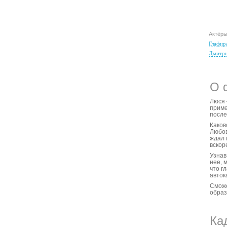
Актёр
Глафир
Дмитри
О 
Люся 
приме
после
Каков
Любов
ждал 
вскор
Узнав
нее, 
что г
авток
Сможе
образ
Ка