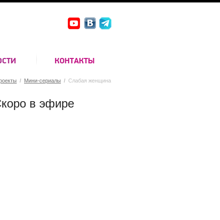
роекты
/
Мини-сериалы
/
Слабая женщина
коро в эфире