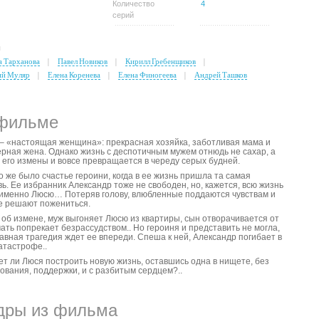
Количество
4
серий
ы
а Тарханова
Павел Новиков
Кирилл Гребенщиков
й Муляр
Елена Коренева
Елена Финогеева
Андрей Ташков
фильме
– «настоящая женщина»: прекрасная хозяйка, заботливая мама и
рная жена. Однако жизнь с деспотичным мужем отнюдь не сахар, а
 его измены и вовсе превращается в череду серых будней.
о же было счастье героини, когда в ее жизнь пришла та самая
ь. Ее избранник Александр тоже не свободен, но, кажется, всю жизнь
именно Люсю… Потеряв голову, влюбленные поддаются чувствам и
е решают пожениться.
 об измене, муж выгоняет Люсю из квартиры, сын отворачивается от
мать попрекает безрассудством.. Но героиня и представить не могла,
лавная трагедия ждет ее впереди. Спеша к ней, Александр погибает в
атастрофе..
т ли Люся построить новую жизнь, оставшись одна в нищете, без
ования, поддержки, и с разбитым сердцем?..
дры из фильма