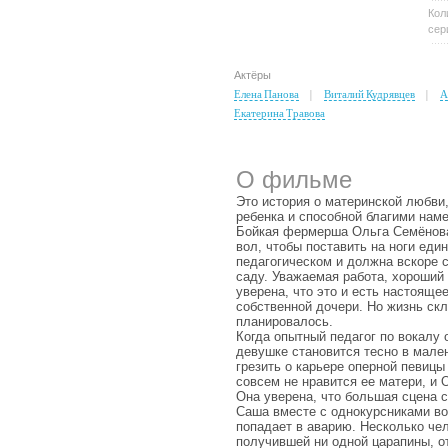
Кол
сер
Актёры
Елена Панова
Виталий Кудрявцев
А
Екатерина Травова
О фильме
Это история о материнской любви
ребенка и способной благими нам
Бойкая фермерша Ольга Семёнова 
вол, чтобы поставить на ноги еди
педагогическом и должна вскоре 
саду. Уважаемая работа, хороший
уверена, что это и есть настояще
собственной дочери. Но жизнь скл
планировалось.
Когда опытный педагог по вокалу 
девушке становится тесно в мале
грезить о карьере оперной певицы
совсем не нравится ее матери, и 
Она уверена, что большая сцена с
Саша вместе с однокурсниками во
попадает в аварию. Несколько чел
получившей ни одной царапины, о