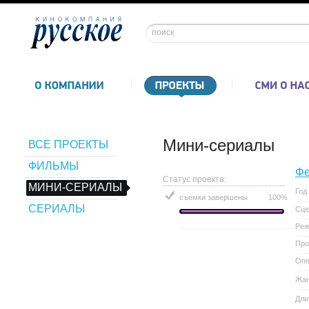
Мини-сериалы
ВСЕ ПРОЕКТЫ
ФИЛЬМЫ
Ф
Статус проекта:
МИНИ-СЕРИАЛЫ
Год
съемки завершены
100%
СЕРИАЛЫ
Сце
Реж
Про
Опе
Жа
Дли