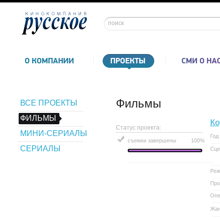
Фильмы
ВСЕ ПРОЕКТЫ
ФИЛЬМЫ
Ко
Статус проекта:
МИНИ-СЕРИАЛЫ
Год
съемки завершены
100%
СЕРИАЛЫ
Сце
Реж
Про
Опе
Жа