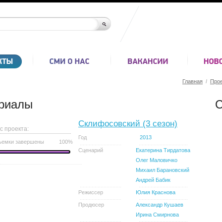
Главная
/
Про
риалы
С
Склифосовский (3 сезон)
с проекта:
Год
2013
ъемки завершены
100%
Сценарий
Екатерина Тирдатова
Олег Маловичко
Михаил Барановский
Андрей Бабик
Режиссер
Юлия Краснова
Продюсер
Александр Кушаев
Ирина Смирнова