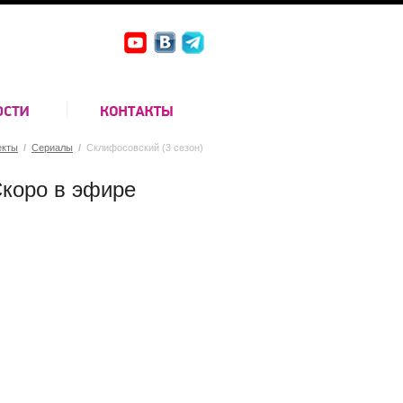
екты
/
Сериалы
/
Склифосовский (3 сезон)
коро в эфире