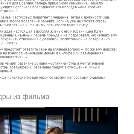
анием для Брагина, теперь примерного семьянина. Немало
ующих сюрпризов преподнесет его молодая жена, кроткая
стра Лена..
 семье Пастуховых пошатнёт смещение Петра с должности зав.
ения: после появления ребенка Полина уже не сможет сквозь
ы смотреть на инфантильность своего мужа в быту.
а ждет настоящая взрослая жизнь с его избранницей Юлей.
ушенный, наивный парень прежде и не подозревал, как нелегко ему
 сохранить отношения с девушкой, воспитанной на совершенно
ценностях.
ку предстоит ответить себе на главный вопрос – что же ему дороже:
а на износ за небольшие деньги в Склифе или размеренная
еченная жизнь?
ли увидят развитие романа «ботаника» Яна и мечтательной
стры Третьяковой. Перемены придут в отношения Нины с
юдовым.
ифе появятся и новые герои со своими непростыми судьбами..
дры из фильма