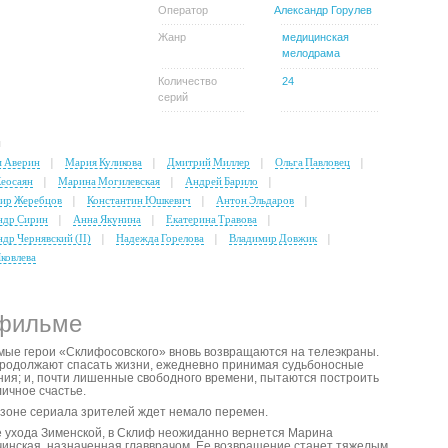
Оператор
Александр Горулев
Жанр
медицинская
мелодрама
Количество
24
серий
ы
 Аверин
Мария Куликова
Дмитрий Миллер
Ольга Павловец
Кеосаян
Марина Могилевская
Андрей Барило
ир Жеребцов
Константин Юшкевич
Антон Эльдаров
ндр Сирин
Анна Якунина
Екатерина Травова
др Чернявский (II)
Надежда Горелова
Владимир Довжик
ковлева
фильме
ые герои «Склифосовского» вновь возвращаются на телеэкраны.
родолжают спасать жизни, ежедневно принимая судьбоносные
ия; и, почти лишенные свободного времени, пытаются построить
личное счастье.
езоне сериала зрителей ждет немало перемен.
 ухода Зименской, в Склиф неожиданно вернется Марина
инская, назначенная главврачом. Ее возвращение станет тяжелым