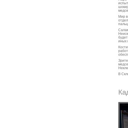
испыт
шокир
медсе
Мир в
отдел
пальц
Салам
Неиск
будет
иных 
Кости
работ
обесп
Зрите
медсе
Некл
В Скл
Ка