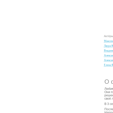
Актёр
Максим
Лаура 
Владим
Алекса
Алексан
Елена Я
О 
Любим
Они п
решен
своё 
В 3 с
После
Нароч