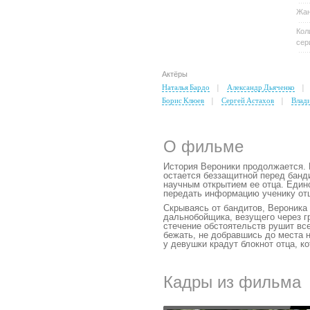
Жа
Кол
сер
Актёры
Наталья Бардо
Александр Дьяченко
Борис Клюев
Сергей Астахов
Влад
О фильме
История Вероники продолжается. 
остается беззащитной перед банд
научным открытием ее отца. Един
передать информацию ученику от
Скрываясь от бандитов, Вероника
дальнобойщика, везущего через г
стечение обстоятельств рушит вс
бежать, не добравшись до места н
у девушки крадут блокнот отца, к
Кадры из фильма