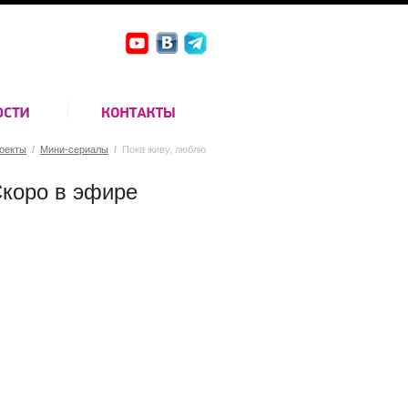
оекты
/
Мини-сериалы
/
Пока живу, люблю
коро в эфире