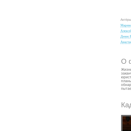
Актёр
Марина
Алексе
Денис 
Анаста
О 
Жизнь
закан
юрист
планы
обнар
пытае
Ка