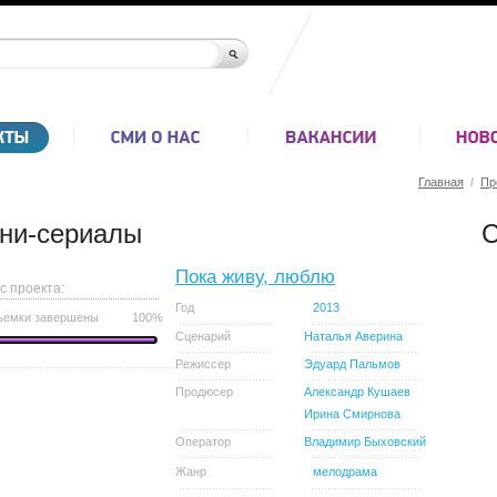
Главная
/
Пр
ни-сериалы
С
Пока живу, люблю
с проекта:
Год
2013
ъемки завершены
100%
Сценарий
Наталья Аверина
Режиссер
Эдуард Пальмов
Продюсер
Александр Кушаев
Ирина Смирнова
Оператор
Владимир Быховский
Жанр
мелодрама