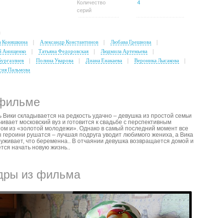
Количество
4
серий
ы
 Коняшкина
Александр Константинов
Любава Грешнова
й Анищенко
Татьяна Федоровская
Людмила Артемьева
Бургазлиев
Полина Уварова
Диана Енакаева
Вероника Лысакова
сия Пальмова
фильме
 Вики складывается на редкость удачно – девушка из простой семьи
чивает московский вуз и готовится к свадьбе с перспективным
ом из «золотой молодежи». Однако в самый последний момент все
 героини рушатся – лучшая подруга уводит любимого жениха, а Вика
уживает, что беременна.. В отчаянии девушка возвращается домой и
тся начать новую жизнь..
дры из фильма