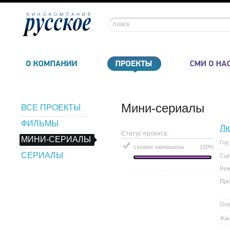
Мини-сериалы
ВСЕ ПРОЕКТЫ
ФИЛЬМЫ
Лю
Статус проекта:
МИНИ-СЕРИАЛЫ
Год
съемки завершены
100%
СЕРИАЛЫ
Сце
Реж
Про
Опе
Жа