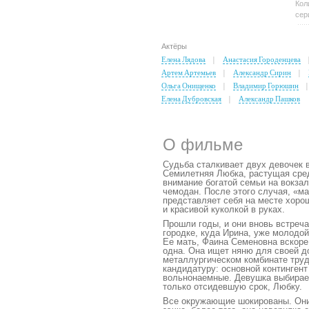
Кол
сер
Актёры
Елена Лядова
Анастасия Городенцева
Артем Артемьев
Александр Сирин
Ольга Онищенко
Владимир Горюшин
Елена Дубровская
Александр Пашков
О фильме
Судьба сталкивает двух девочек 
Семилетняя Любка, растущая сред
внимание богатой семьи на вокзал
чемодан. После этого случая, «м
представляет себя на месте хорош
и красивой куколкой в руках.
Прошли годы, и они вновь встреч
городке, куда Ирина, уже молодой
Ее мать, Фаина Семеновна вскоре
одна. Она ищет няню для своей д
металлургическом комбинате тру
кандидатуру: основной континген
вольнонаемные. Девушка выбирает
только отсидевшую срок, Любку.
Все окружающие шокированы. Они