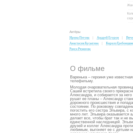
Жа
Кол
сер
Актёры
Ирина Пегова
Андрей Егоров
Вяче
Анастасия Бусыгина
Кирилл Гребенщик
Раиса Рязанова
О фильме
Варенька – героиня уже известна
телефильму.
Молодая очаровательная провинц
Сашей встретила своего прекрасн
Александра, и собирается за него
рушат ее планы – Александр стан
дорожного происшествия и попада
состоянии. По роковому совпаден
погостить его сестра Эльвира, с к
много лет. Эльвира оказывается 
делает все, чтобы брат так и не в
единственной наследницей. Эльви
друзей и коллег Александра проти
любимым, выгоняет ее с детьми н