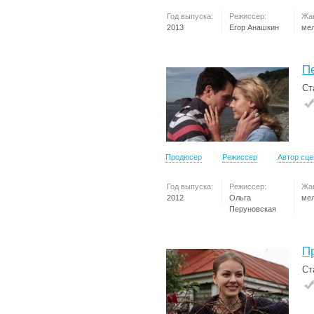
Год выпуска:
Режиссер:
Жа
2013
Егор Анашкин
ме
П
Ст
Продюсер
Режиссер
Автор сц
Год выпуска:
Режиссер:
Жа
2012
Ольга
ме
Перуновская
П
Ст