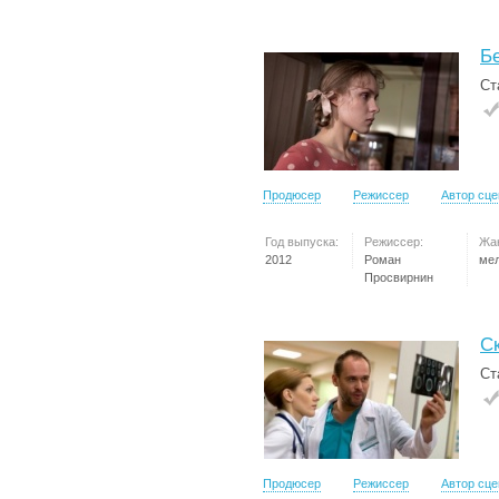
Б
Ст
Продюсер
Режиссер
Автор сц
Год выпуска:
Режиссер:
Жа
2012
Роман
ме
Просвирнин
С
Ст
Продюсер
Режиссер
Автор сц