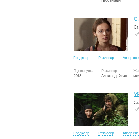
Просвирнин
С
Ст
Продюсер
Режиссер
Автор сц
Год выпуска:
Режиссер:
Жа
2013
Александр Хван
ме
У
Ст
Продюсер
Режиссер
Автор сц