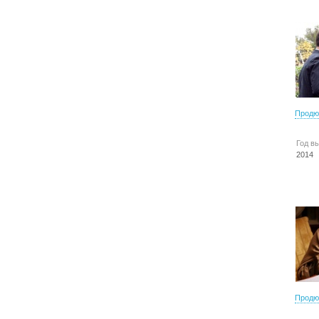
Продю
Год в
2014
Продю