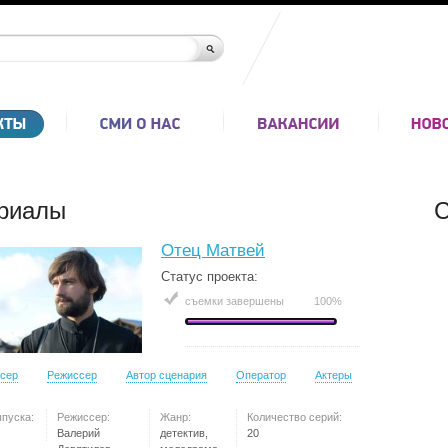
риалы
С
Отец Матвей
Статус проекта:
съемки завершены
100%
сер
Режиссер
Автор сценария
Оператор
Актеры
ыпуска:
Режиссер:
Жанр:
Количество серий:
Валерий
детектив,
20