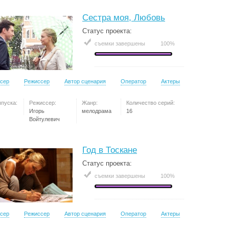
Сестра моя, Любовь
Статус проекта:
съемки завершены
100%
сер
Режиссер
Автор сценария
Оператор
Актеры
ыпуска:
Режиссер:
Жанр:
Количество серий:
Игорь
мелодрама
16
Войтулевич
Год в Тоскане
Статус проекта:
съемки завершены
100%
сер
Режиссер
Автор сценария
Оператор
Актеры