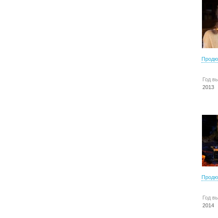
Продю
Год в
2013
Продю
Год в
2014