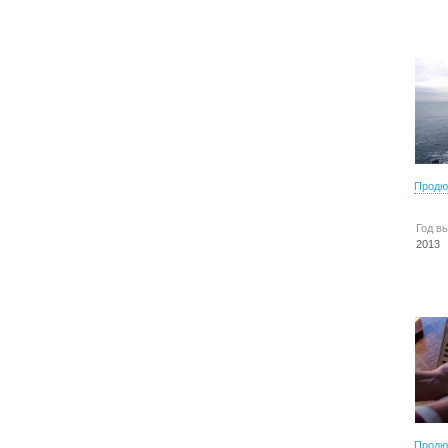
Продю
Год в
2013
Продю