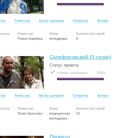
сер
Режиссер
Автор сценария
Оператор
Актеры
ыпуска:
Режиссер:
Жанр:
Количество серий:
Роман Барабаш
мелодрама
8
Склифосовский (3 сезон)
Статус проекта:
съемки завершены
100%
сер
Режиссер
Автор сценария
Оператор
Актеры
ыпуска:
Режиссер:
Жанр:
Количество серий:
Юлия Краснова
медицинская
24
мелодрама
Переезд