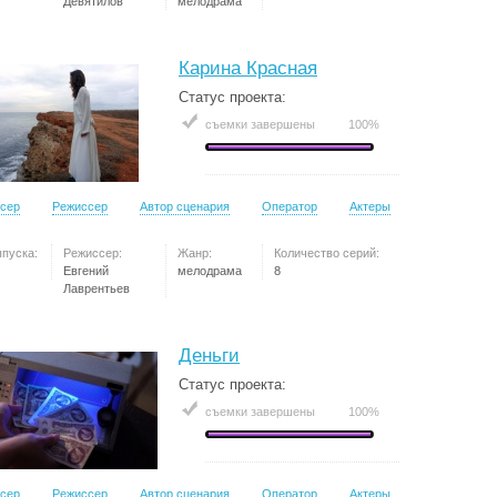
Девятилов
мелодрама
Карина Красная
Статус проекта:
съемки завершены
100%
сер
Режиссер
Автор сценария
Оператор
Актеры
ыпуска:
Режиссер:
Жанр:
Количество серий:
Евгений
мелодрама
8
Лаврентьев
Деньги
Статус проекта:
съемки завершены
100%
сер
Режиссер
Автор сценария
Оператор
Актеры