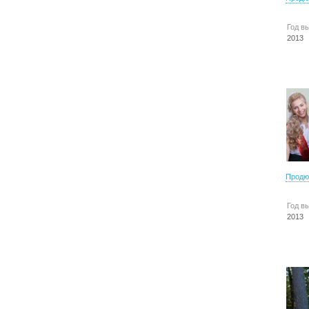
Год в
2013
Продю
Год в
2013