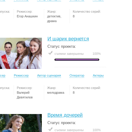
ыпуска:
Режиссер:
Жанр:
Количество серий:
Егор Анашкин
детектив,
8
драма
И шарик вернется
Статус проекта:
съемки завершены
100%
сер
Режиссер
Автор сценария
Оператор
Актеры
ыпуска:
Режиссер:
Жанр:
Количество серий:
Валерий
мелодрама
8
Девятилов
Время дочерей
Статус проекта:
съемки завершены
100%