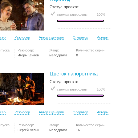
Статус проекта:
съемки завершены
100%
сер
Режиссер
Автор сценария
Оператор
Актеры
ыпуска:
Режиссер:
Жанр:
Количество серий:
Игорь Кечаев
мелодрама
8
Цветок папоротника
Статус проекта:
съемки завершены
100%
сер
Режиссер
Автор сценария
Оператор
Актеры
ыпуска:
Режиссер:
Жанр:
Количество серий:
Сергей Лялин
мелодрама
16