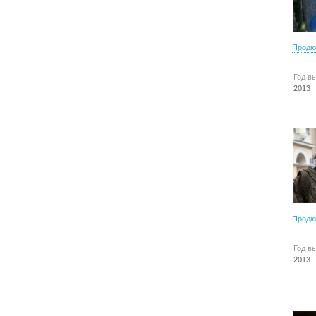
Продю
Год в
2013
Продю
Год в
2013