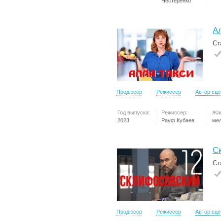
Нестеренко
А
Ст
Продюсер
Режиссер
Автор сц
Год выпуска:
Режиссер:
Жа
2023
Рауф Кубаев
ме
С
Ст
Продюсер
Режиссер
Автор сц