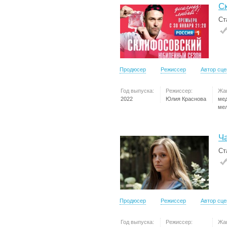
С
Ст
Продюсер
Режиссер
Автор сц
Год выпуска:
Режиссер:
Жа
2022
Юлия Краснова
ме
ме
Ч
Ст
Продюсер
Режиссер
Автор сц
Год выпуска:
Режиссер:
Жа