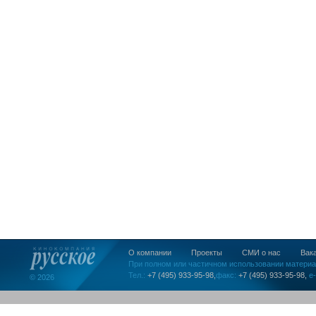
О компании
Проекты
СМИ о нас
Вак
При полном или частичном использовании материа
Тел.:
+7 (495) 933-95-98,
факс:
+7 (495) 933-95-98,
e-
© 2026