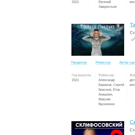
2021
Евгений
ме
Лаврентьев
Т
Ст
Продюсер
Режиссер
Автор сц
Год выпуска:
Режиссер:
Жа
2021
Александр
дет
Баранов, Сергей
ме
Краснов, Егор
Анашкин,
Максим
Василенко
С
Ст