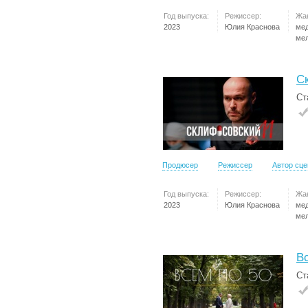
Год выпуска:
Режиссер:
Жа
2023
Юлия Краснова
ме
ме
С
Ст
Продюсер
Режиссер
Автор сц
Год выпуска:
Режиссер:
Жа
2023
Юлия Краснова
ме
ме
В
Ст