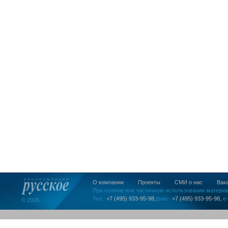
О компании
Проекты
СМИ о нас
Вак
При полном или частичном использовании материа
Тел.:
+7 (495) 933-95-98,
факс:
+7 (495) 933-95-98,
e-
© 2026