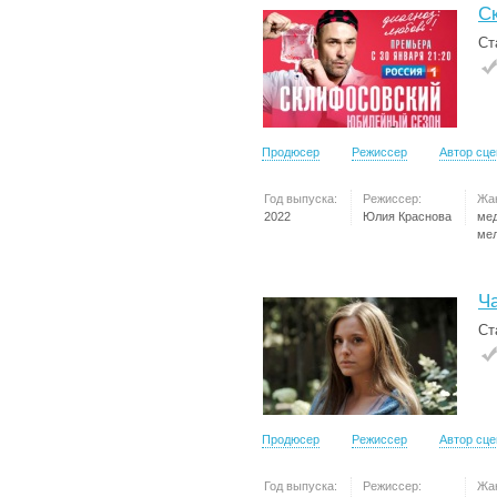
С
Ст
Продюсер
Режиссер
Автор сц
Год выпуска:
Режиссер:
Жа
2022
Юлия Краснова
ме
ме
Ч
Ст
Продюсер
Режиссер
Автор сц
Год выпуска:
Режиссер:
Жа