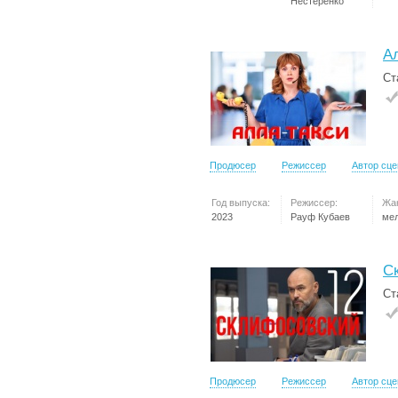
Нестеренко
А
Ст
Продюсер
Режиссер
Автор сц
Год выпуска:
Режиссер:
Жа
2023
Рауф Кубаев
ме
С
Ст
Продюсер
Режиссер
Автор сц