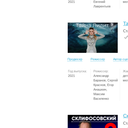
2021
Евгений
ме
Лаврентьев
Т
Ст
Продюсер
Режиссер
Автор сц
Год выпуска:
Режиссер:
Жа
2021
Александр
дет
Баранов, Сергей
ме
Краснов, Егор
Анашкин,
Максим
Василенко
С
Ст