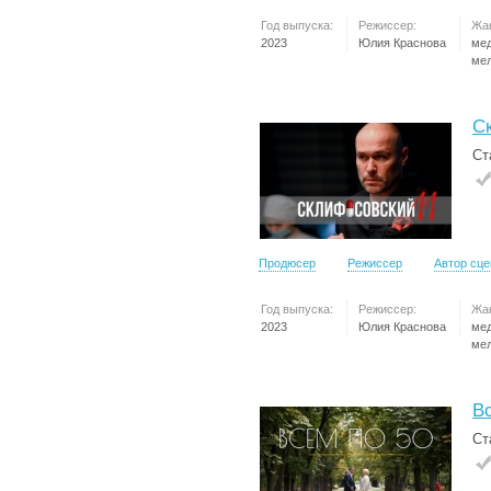
Год выпуска:
Режиссер:
Жа
2023
Юлия Краснова
ме
ме
С
Ст
Продюсер
Режиссер
Автор сц
Год выпуска:
Режиссер:
Жа
2023
Юлия Краснова
ме
ме
В
Ст