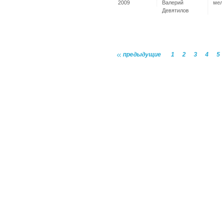
2009
Валерий
ме
Девятилов
предыдущие
1
2
3
4
5