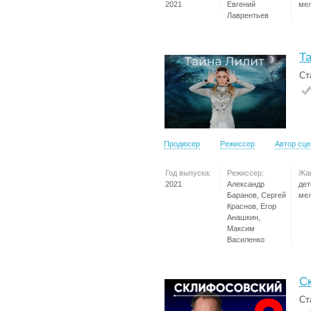
2021
Евгений
ме
Лаврентьев
Т
Ст
Продюсер
Режиссер
Автор сц
Год выпуска:
Режиссер:
Жа
2021
Александр
дет
Баранов, Сергей
ме
Краснов, Егор
Анашкин,
Максим
Василенко
С
Ст