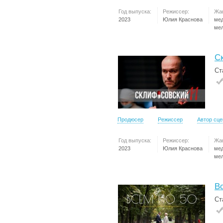
Год выпуска:
Режиссер:
Жа
2023
Юлия Краснова
ме
ме
С
Ст
Продюсер
Режиссер
Автор сц
Год выпуска:
Режиссер:
Жа
2023
Юлия Краснова
ме
ме
В
Ст