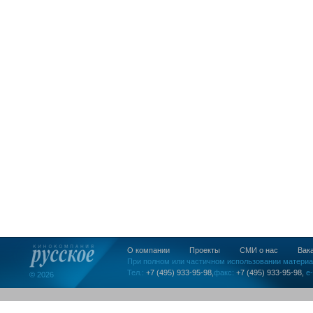
О компании
Проекты
СМИ о нас
Вак
При полном или частичном использовании материа
Тел.:
+7 (495) 933-95-98,
факс:
+7 (495) 933-95-98,
e-
© 2026