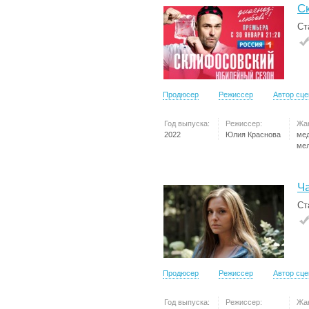
С
Ст
Продюсер
Режиссер
Автор сц
Год выпуска:
Режиссер:
Жа
2022
Юлия Краснова
ме
ме
Ч
Ст
Продюсер
Режиссер
Автор сц
Год выпуска:
Режиссер:
Жа