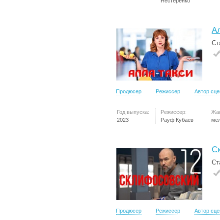
Нестеренко
А
Ст
Продюсер
Режиссер
Автор сц
Год выпуска:
Режиссер:
Жа
2023
Рауф Кубаев
ме
С
Ст
Продюсер
Режиссер
Автор сц