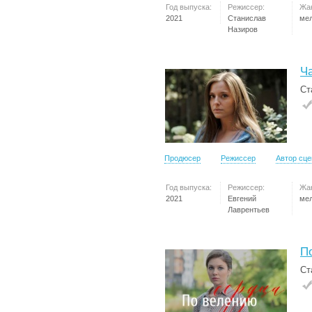
Год выпуска:
Режиссер:
Жа
2021
Станислав
ме
Назиров
Ч
Ст
Продюсер
Режиссер
Автор сц
Год выпуска:
Режиссер:
Жа
2021
Евгений
ме
Лаврентьев
П
Ст