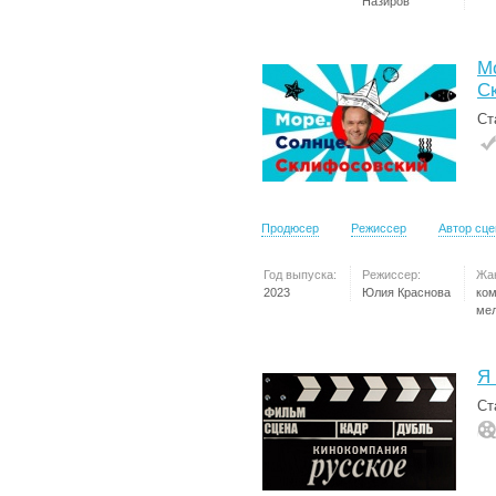
Назиров
М
С
Ст
Продюсер
Режиссер
Автор сц
Год выпуска:
Режиссер:
Жа
2023
Юлия Краснова
ко
ме
Я
Ст