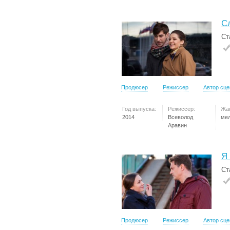
С
Ст
Продюсер
Режиссер
Автор сц
Год выпуска:
Режиссер:
Жа
2014
Всеволод
ме
Аравин
Я
Ст
Продюсер
Режиссер
Автор сц