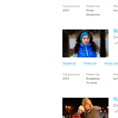
Год выпуска:
Режиссер:
Жа
2014
Игорь
ме
Мужжухин
В
Ст
Продюсер
Режиссер
Автор сц
Год выпуска:
Режиссер:
Жа
2014
Владимир
ме
Устюгов
К
Ст