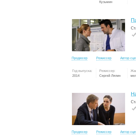
Кузьмин
П
Ст
Продюсер
Режиссер
Автор сц
Год выпуска:
Режиссер:
Жа
2014
Сергей Лялин
ме
Н
Ст
Продюсер
Режиссер
Автор сц