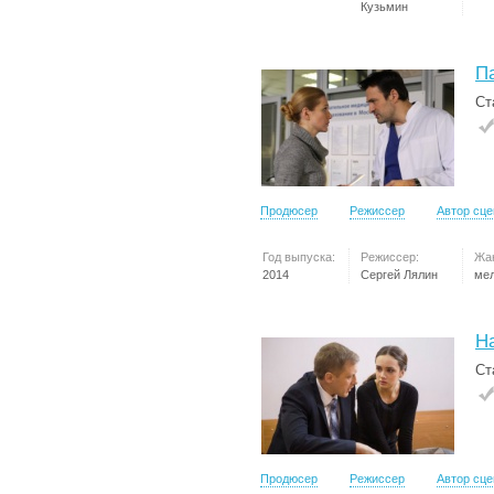
Кузьмин
П
Ст
Продюсер
Режиссер
Автор сц
Год выпуска:
Режиссер:
Жа
2014
Сергей Лялин
ме
Н
Ст
Продюсер
Режиссер
Автор сц