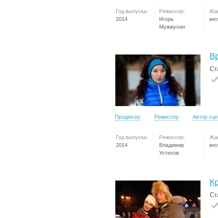
Год выпуска:
Режиссер:
Жа
2014
Игорь
ме
Мужжухин
В
Ст
Продюсер
Режиссер
Автор сц
Год выпуска:
Режиссер:
Жа
2014
Владимир
ме
Устюгов
К
Ст