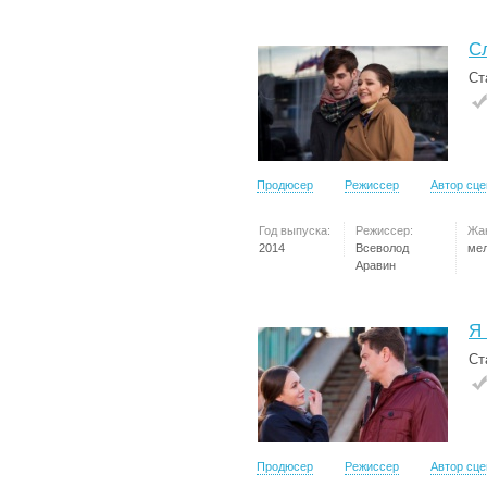
С
Ст
Продюсер
Режиссер
Автор сц
Год выпуска:
Режиссер:
Жа
2014
Всеволод
ме
Аравин
Я
Ст
Продюсер
Режиссер
Автор сц