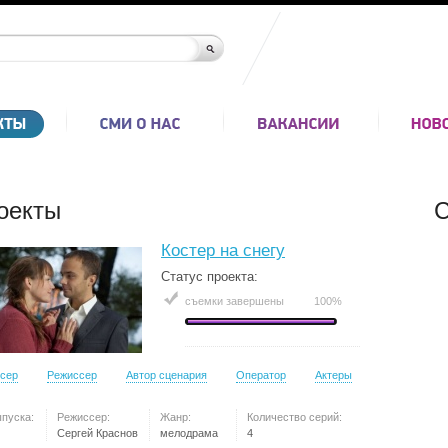
оекты
С
Костер на снегу
Статус проекта:
съемки завершены
100%
сер
Режиссер
Автор сценария
Оператор
Актеры
ыпуска:
Режиссер:
Жанр:
Количество серий:
Сергей Краснов
мелодрама
4