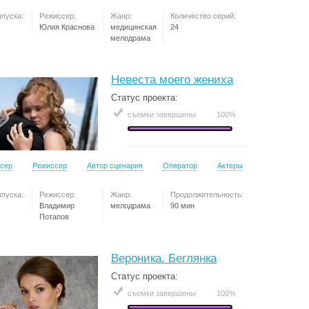
ыпуска:
Режиссер:
Жанр:
Количество серий:
Юлия Краснова
медицинская
24
мелодрама
Невеста моего жениха
Статус проекта:
съемки завершены
100%
сер
Режиссер
Автор сценария
Оператор
Актеры
ыпуска:
Режиссер:
Жанр:
Продолжительность:
Владимир
мелодрама
90 мин
Потапов
Вероника. Беглянка
Статус проекта:
съемки завершены
100%