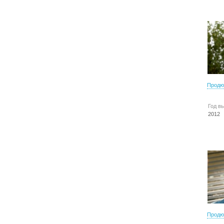
Продю
Год в
2012
Продю