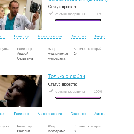
Статус проекта:
съемки завершены
100%
сер
Режиссер
Автор сценария
Оператор
Актеры
ыпуска:
Режиссер:
Жанр:
Количество серий:
Андрей
медицинская
24
Селиванов
мелодрама
Только о любви
Статус проекта:
съемки завершены
100%
сер
Режиссер
Автор сценария
Оператор
Актеры
ыпуска:
Режиссер:
Жанр:
Количество серий:
Валерий
мелодрама
8