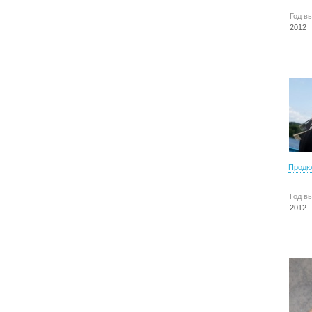
Год в
2012
Продю
Год в
2012