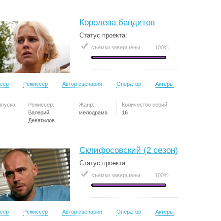
Королева бандитов
Статус проекта:
съемки завершены
100%
сер
Режиссер
Автор сценария
Оператор
Актеры
ыпуска:
Режиссер:
Жанр:
Количество серий:
Валерий
мелодрама
16
Девятилов
Склифосовский (2 сезон)
Статус проекта:
съемки завершены
100%
сер
Режиссер
Автор сценария
Оператор
Актеры