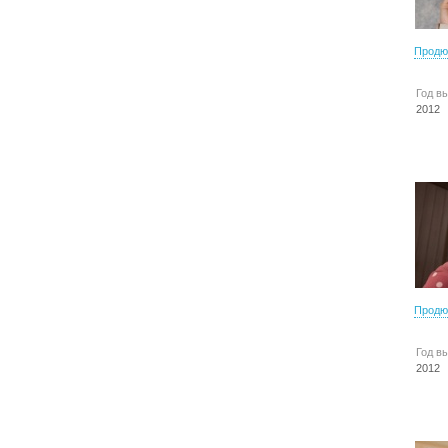
Продю
Год в
2012
Продю
Год в
2012