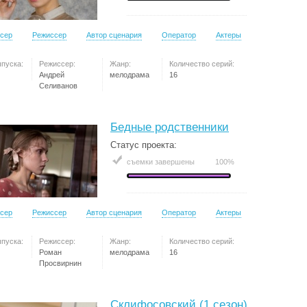
сер
Режиссер
Автор сценария
Оператор
Актеры
ыпуска:
Режиссер:
Жанр:
Количество серий:
Андрей
мелодрама
16
Селиванов
Бедные родственники
Статус проекта:
съемки завершены
100%
сер
Режиссер
Автор сценария
Оператор
Актеры
ыпуска:
Режиссер:
Жанр:
Количество серий:
Роман
мелодрама
16
Просвирнин
Склифосовский (1 сезон)