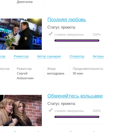
Девятилов
Поздняя любовь
Статус проекта:
съемки завершены
100%
сер
Режиссер
Автор сценария
Оператор
Актеры
ыпуска:
Режиссер:
Жанр:
Продолжительность:
Сергей
мелодрама
90 мин
Алешечкин
Обменяйтесь кольцами
Статус проекта:
съемки завершены
100%