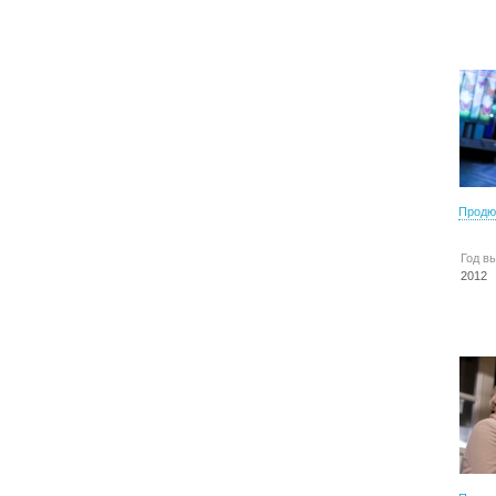
Продю
Год в
2012