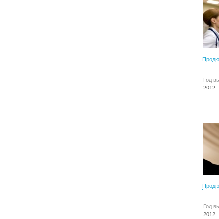
Продю
Год в
2012
Продю
Год в
2012