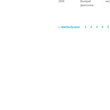
2009
Валерий
ме
Девятилов
предыдущие
1
2
3
4
5