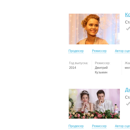
Ко
Ст
Продюсер
Режиссер
Автор сц
Год выпуска:
Режиссер:
Жа
2014
Дмитрий
ме
Кузьмин
Д
Ст
Продюсер
Режиссер
Автор сц