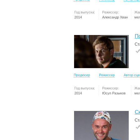
Год выпуска:
Режиссер:
Жа
2014
Александр Хван
ме
П
Ст
Продюсер
Режиссер
Автор сц
Год выпуска:
Режиссер:
Жа
2014
Юсуп Разыков
ме
С
Ст