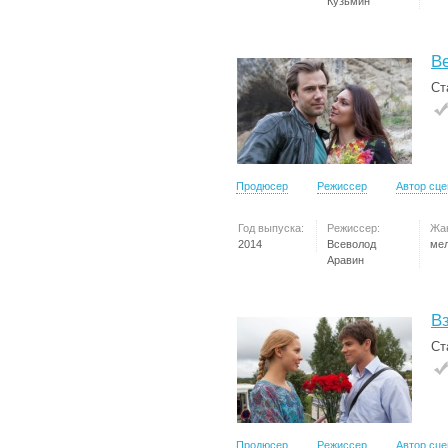
Кузьмин
В
Ст
Продюсер
Режиссер
Автор сц
Год выпуска:
Режиссер:
Жа
2014
Всеволод
ме
Аравин
Вз
Ст
Продюсер
Режиссер
Автор сц