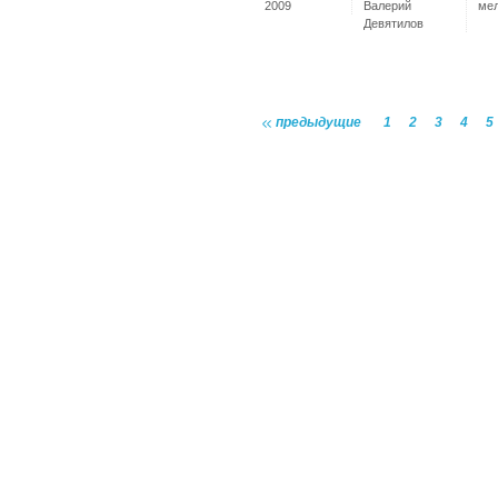
2009
Валерий
ме
Девятилов
предыдущие
1
2
3
4
5