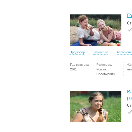
Г
Ст
Продюсер
Режиссер
Автор сц
Год выпуска:
Режиссер:
Жа
2011
Роман
ме
Просвирнин
Ва
р
Ст