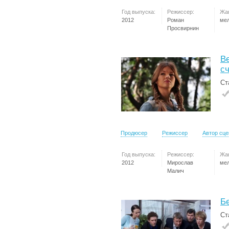
Год выпуска:
Режиссер:
Жа
2012
Роман
ме
Просвирнин
В
с
Ст
Продюсер
Режиссер
Автор сц
Год выпуска:
Режиссер:
Жа
2012
Мирослав
ме
Малич
Б
Ст