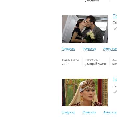
Девятилов
П
Ст
Продюсер
Режиссер
Автор сц
Год выпуска:
Режиссер:
Жа
2012
Дмитрий Булин
ме
Г
Ст
Продюсер
Режиссер
Автор сц