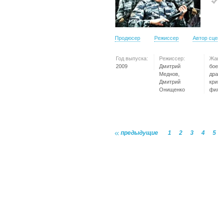
Продюсер
Режиссер
Автор сц
Год выпуска:
Режиссер:
Жа
2009
Дмитрий
бое
Меднов,
дра
Дмитрий
кр
Онищенко
фи
предыдущие
1
2
3
4
5