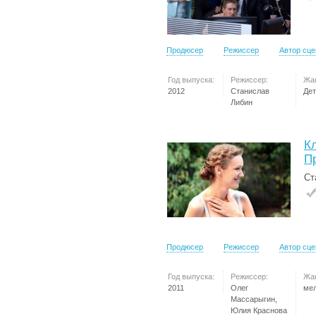
Продюсер
Режиссер
Автор сц
Год выпуска:
Режиссер:
Жа
2012
Станислав
Дет
Либин
К
П
Ст
Продюсер
Режиссер
Автор сц
Год выпуска:
Режиссер:
Жа
2011
Олег
ме
Массарыгин,
Юлия Краснова