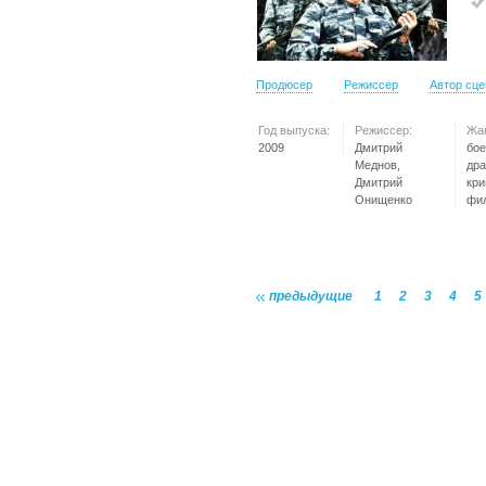
Продюсер
Режиссер
Автор сц
Год выпуска:
Режиссер:
Жа
2009
Дмитрий
бое
Меднов,
дра
Дмитрий
кр
Онищенко
фи
предыдущие
1
2
3
4
5