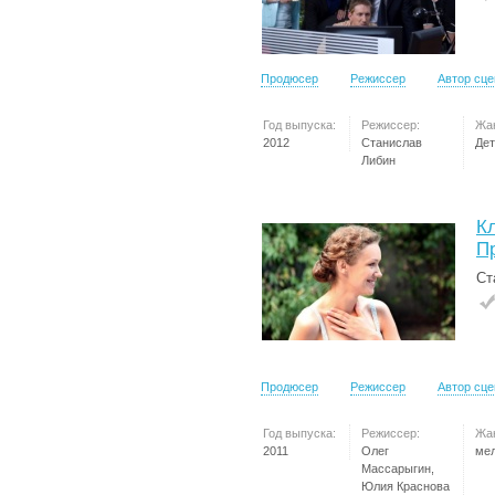
Продюсер
Режиссер
Автор сц
Год выпуска:
Режиссер:
Жа
2012
Станислав
Дет
Либин
К
П
Ст
Продюсер
Режиссер
Автор сц
Год выпуска:
Режиссер:
Жа
2011
Олег
ме
Массарыгин,
Юлия Краснова