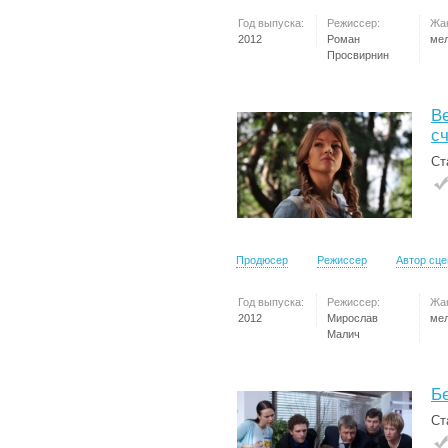
Год выпуска:
Режиссер:
Жа
2012
Роман
ме
Просвирнин
В
с
Ст
Продюсер
Режиссер
Автор сц
Год выпуска:
Режиссер:
Жа
2012
Мирослав
ме
Малич
Б
Ст