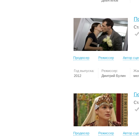
Девятилов
П
Ст
Продюсер
Режиссер
Автор сц
Год выпуска:
Режиссер:
Жа
2012
Дмитрий Булин
ме
Г
Ст
Продюсер
Режиссер
Автор сц