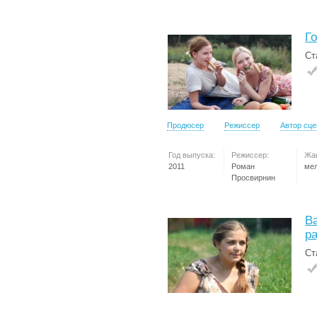
Г
Ст
Продюсер
Режиссер
Автор сц
Год выпуска:
Режиссер:
Жа
2011
Роман
ме
Просвирнин
Ва
р
Ст