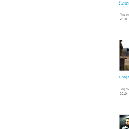
Продю
Год в
2010
Продю
Год в
2010