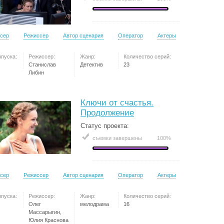
сер
Режиссер
Автор сценария
Оператор
Актеры
ыпуска:
Режиссер:
Жанр:
Количество серий:
Станислав
Детектив
23
Либин
Ключи от счастья.
Продолжение
Статус проекта:
съемки завершены
100%
сер
Режиссер
Автор сценария
Оператор
Актеры
ыпуска:
Режиссер:
Жанр:
Количество серий:
Олег
мелодрама
16
Массарыгин,
Юлия Краснова