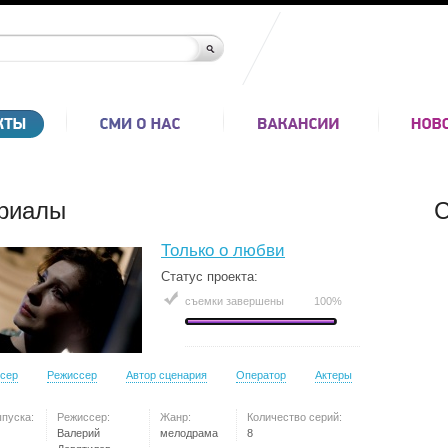
риалы
С
Только о любви
Статус проекта:
съемки завершены
100%
сер
Режиссер
Автор сценария
Оператор
Актеры
ыпуска:
Режиссер:
Жанр:
Количество серий:
Валерий
мелодрама
8