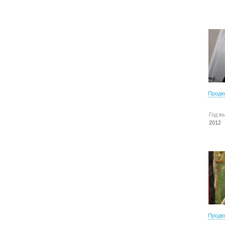
Продю
Год в
2012
Продю