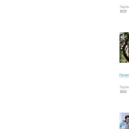
Год в
2012
Продю
Год в
2012