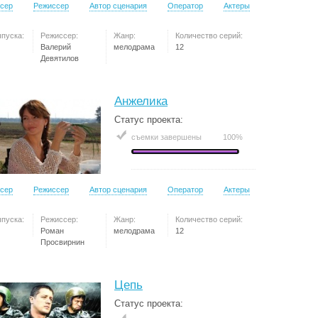
сер
Режиссер
Автор сценария
Оператор
Актеры
ыпуска:
Режиссер:
Жанр:
Количество серий:
Валерий
мелодрама
12
Девятилов
Анжелика
Статус проекта:
съемки завершены
100%
сер
Режиссер
Автор сценария
Оператор
Актеры
ыпуска:
Режиссер:
Жанр:
Количество серий:
Роман
мелодрама
12
Просвирнин
Цепь
Статус проекта: