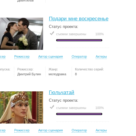
Девятилов
Подари мне воскресенье
Статус проекта:
съемки завершены
100%
сер
Режиссер
Автор сценария
Оператор
Актеры
ыпуска:
Режиссер:
Жанр:
Количество серий:
Дмитрий Булин
мелодрама
8
Гюльчатай
Статус проекта:
съемки завершены
100%
сер
Режиссер
Автор сценария
Оператор
Актеры