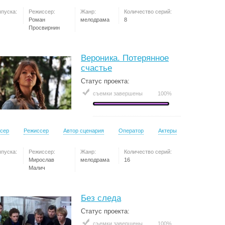
ыпуска:
Режиссер:
Жанр:
Количество серий:
Роман
мелодрама
8
Просвирнин
Вероника. Потерянное
счастье
Статус проекта:
съемки завершены
100%
сер
Режиссер
Автор сценария
Оператор
Актеры
ыпуска:
Режиссер:
Жанр:
Количество серий:
Мирослав
мелодрама
16
Малич
Без следа
Статус проекта:
съемки завершены
100%