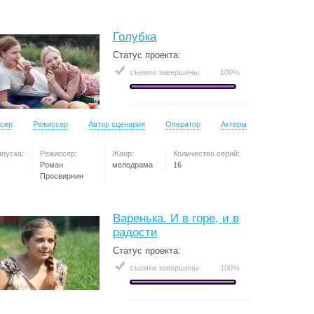
Голубка
Статус проекта:
съемки завершены
100%
сер
Режиссер
Автор сценария
Оператор
Актеры
ыпуска:
Режиссер:
Жанр:
Количество серий:
Роман
мелодрама
16
Просвирнин
Варенька. И в горе, и в
радости
Статус проекта:
съемки завершены
100%