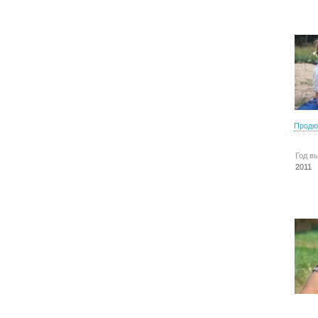
Продю
Год в
2011