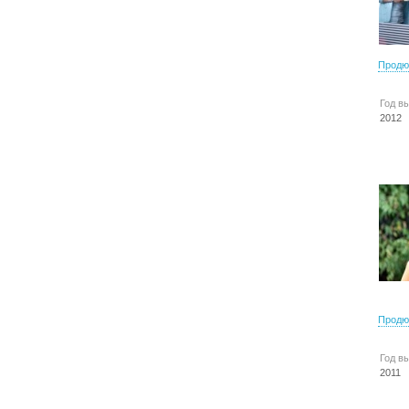
Продю
Год в
2012
Продю
Год в
2011