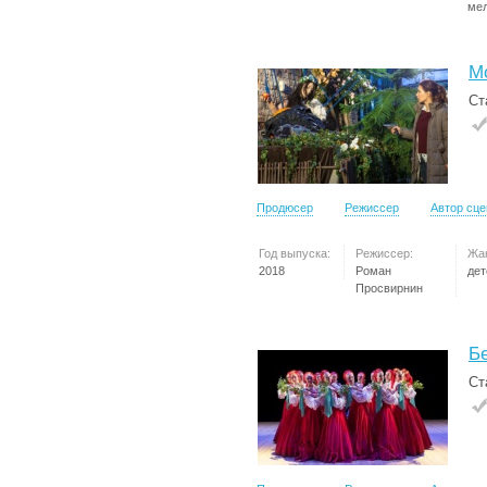
ме
Мо
Ст
Продюсер
Режиссер
Автор сц
Год выпуска:
Режиссер:
Жа
2018
Роман
дет
Просвирнин
Б
Ст