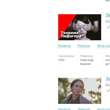
ме
Т
Ст
Продюсер
Режиссер
Автор сц
Год выпуска:
Режиссер:
Жа
2020
Александр
ме
Баранов
дет
З
Ст
Продюсер
Режиссер
Автор сц