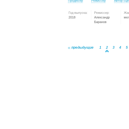
Продюсер
Режиссер
Автор сц
Год выпуска:
Режиссер:
Жа
2018
Александр
ме
Баранов
предыдущие
1
2
3
4
5