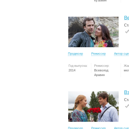
Кузьмин
В
Ст
Продюсер
Режиссер
Автор сц
Год выпуска:
Режиссер:
Жа
2014
Всеволод
ме
Аравин
Вз
Ст
Продюсер
Режиссер
Автор сц