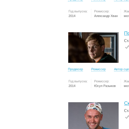
Год выпуска:
Режиссер:
Жа
2014
Александр Хван
ме
П
Ст
Продюсер
Режиссер
Автор сц
Год выпуска:
Режиссер:
Жа
2014
Юсуп Разыков
ме
С
Ст