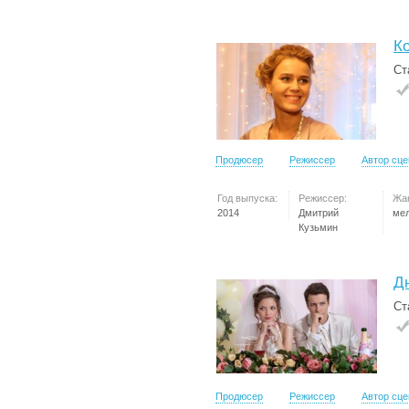
Ко
Ст
Продюсер
Режиссер
Автор сц
Год выпуска:
Режиссер:
Жа
2014
Дмитрий
ме
Кузьмин
Д
Ст
Продюсер
Режиссер
Автор сц