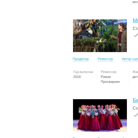
ме
Мо
Ст
Продюсер
Режиссер
Автор сц
Год выпуска:
Режиссер:
Жа
2018
Роман
дет
Просвирнин
Б
Ст