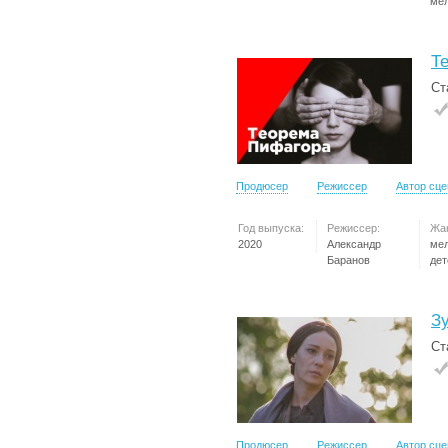
ме
Т
Ст
Продюсер
Режиссер
Автор сц
Год выпуска:
Режиссер:
Жа
2020
Александр
ме
Баранов
дет
З
Ст
Продюсер
Режиссер
Автор сц