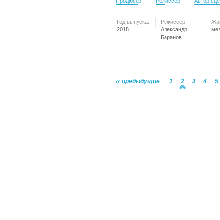
Продюсер
Режиссер
Автор сц
Год выпуска:
Режиссер:
Жа
2018
Александр
ме
Баранов
предыдущие
1
2
3
4
5