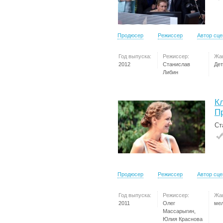
Продюсер
Режиссер
Автор сц
Год выпуска:
Режиссер:
Жа
2012
Станислав
Дет
Либин
К
П
Ст
Продюсер
Режиссер
Автор сц
Год выпуска:
Режиссер:
Жа
2011
Олег
ме
Массарыгин,
Юлия Краснова