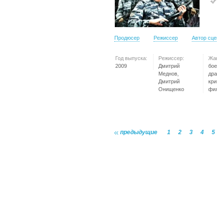
Продюсер
Режиссер
Автор сц
Год выпуска:
Режиссер:
Жа
2009
Дмитрий
бое
Меднов,
дра
Дмитрий
кр
Онищенко
фи
предыдущие
1
2
3
4
5