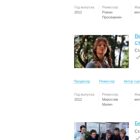
Год выпуска:
Режиссер:
Жа
2012
Роман
ме
Просвирнин
В
с
Ст
Продюсер
Режиссер
Автор сц
Год выпуска:
Режиссер:
Жа
2012
Мирослав
ме
Малич
Б
Ст