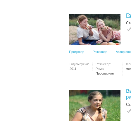
Г
Ст
Продюсер
Режиссер
Автор сц
Год выпуска:
Режиссер:
Жа
2011
Роман
ме
Просвирнин
Ва
р
Ст