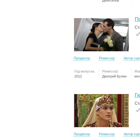
Девятилов
П
Ст
Продюсер
Режиссер
Автор сц
Год выпуска:
Режиссер:
Жа
2012
Дмитрий Булин
ме
Г
Ст
Продюсер
Режиссер
Автор сц