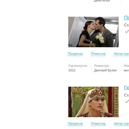
Девятилов
П
Ст
Продюсер
Режиссер
Автор сц
Год выпуска:
Режиссер:
Жа
2012
Дмитрий Булин
ме
Г
Ст
Продюсер
Режиссер
Автор сц