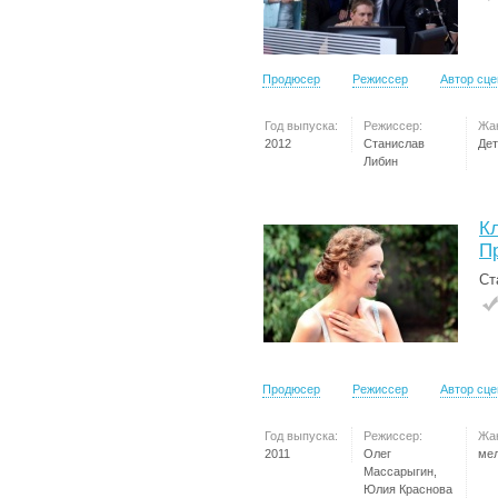
Продюсер
Режиссер
Автор сц
Год выпуска:
Режиссер:
Жа
2012
Станислав
Дет
Либин
К
П
Ст
Продюсер
Режиссер
Автор сц
Год выпуска:
Режиссер:
Жа
2011
Олег
ме
Массарыгин,
Юлия Краснова