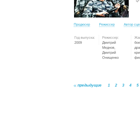
Продюсер
Режиссер
Автор сц
Год выпуска:
Режиссер:
Жа
2009
Дмитрий
бое
Меднов,
дра
Дмитрий
кр
Онищенко
фи
предыдущие
1
2
3
4
5