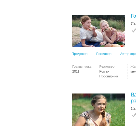
Г
Ст
Продюсер
Режиссер
Автор сц
Год выпуска:
Режиссер:
Жа
2011
Роман
ме
Просвирнин
Ва
р
Ст