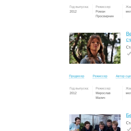
Год выпуска:
Режиссер:
Жа
2012
Роман
ме
Просвирнин
В
с
Ст
Продюсер
Режиссер
Автор сц
Год выпуска:
Режиссер:
Жа
2012
Мирослав
ме
Малич
Б
Ст