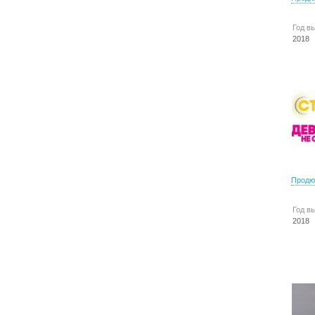
Год в
2018
Продю
Год в
2018