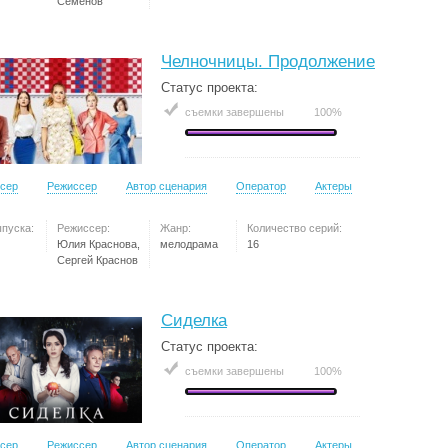
Семёнов
Челночницы. Продолжение
Статус проекта:
съемки завершены
100%
сер
Режиссер
Автор сценария
Оператор
Актеры
ыпуска:
Режиссер:
Жанр:
Количество серий:
Юлия Краснова,
мелодрама
16
Сергей Краснов
Сиделка
Статус проекта:
съемки завершены
100%
сер
Режиссер
Автор сценария
Оператор
Актеры