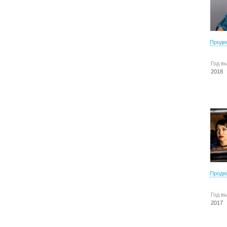
Продю
Год в
2018
Продю
Год в
2017