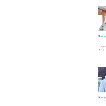
Продю
Год в
2017
Продю