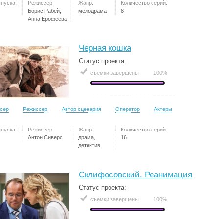
ыпуска:
Режиссер:
Жанр:
Количество серий:
Борис Рабей,
мелодрама
8
Анна Ерофеева
Черная кошка
Статус проекта:
съемки завершены
100%
сер
Режиссер
Автор сценария
Оператор
Актеры
ыпуска:
Режиссер:
Жанр:
Количество серий:
Антон Сиверс
драма,
16
детектив
Склифосовский. Реанимация
Статус проекта:
съемки завершены
100%