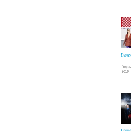
Продю
Год в
2018
Продю