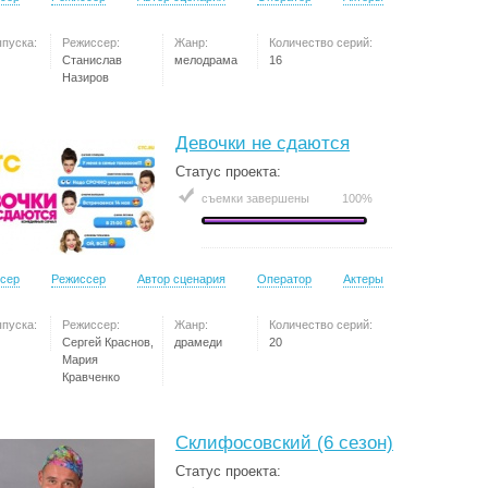
ыпуска:
Режиссер:
Жанр:
Количество серий:
Станислав
мелодрама
16
Назиров
Девочки не сдаются
Статус проекта:
съемки завершены
100%
сер
Режиссер
Автор сценария
Оператор
Актеры
ыпуска:
Режиссер:
Жанр:
Количество серий:
Сергей Краснов,
драмеди
20
Мария
Кравченко
Склифосовский (6 сезон)
Статус проекта: