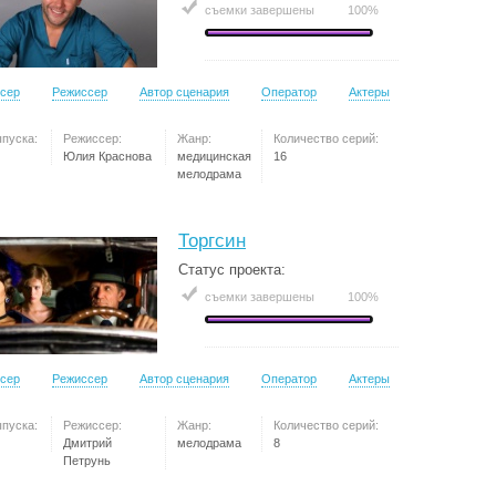
съемки завершены
100%
сер
Режиссер
Автор сценария
Оператор
Актеры
ыпуска:
Режиссер:
Жанр:
Количество серий:
Юлия Краснова
медицинская
16
мелодрама
Торгсин
Статус проекта:
съемки завершены
100%
сер
Режиссер
Автор сценария
Оператор
Актеры
ыпуска:
Режиссер:
Жанр:
Количество серий:
Дмитрий
мелодрама
8
Петрунь