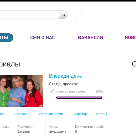
риалы
С
Впереди день
Статус проекта:
съемки завершены
100%
сер
Режиссер
Автор сценария
Оператор
Актеры
ыпуска:
Режиссер:
Жанр:
Количество серий:
Евгений
мелодрама
8