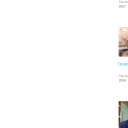
Год в
2017
Продю
Год в
2016