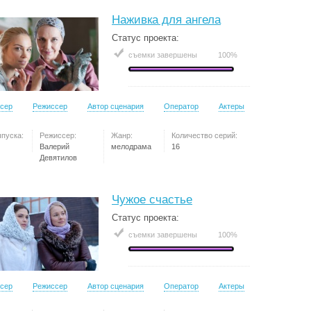
Наживка для ангела
Статус проекта:
съемки завершены
100%
сер
Режиссер
Автор сценария
Оператор
Актеры
ыпуска:
Режиссер:
Жанр:
Количество серий:
Валерий
мелодрама
16
Девятилов
Чужое счастье
Статус проекта:
съемки завершены
100%
сер
Режиссер
Автор сценария
Оператор
Актеры