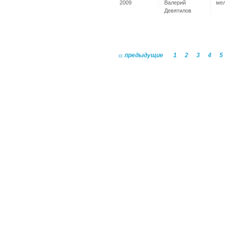
2009
Валерий
ме
Девятилов
предыдущие
1
2
3
4
5