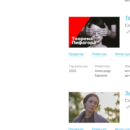
ме
Т
Ст
Продюсер
Режиссер
Автор сц
Год выпуска:
Режиссер:
Жа
2020
Александр
ме
Баранов
дет
З
Ст
Продюсер
Режиссер
Автор сц