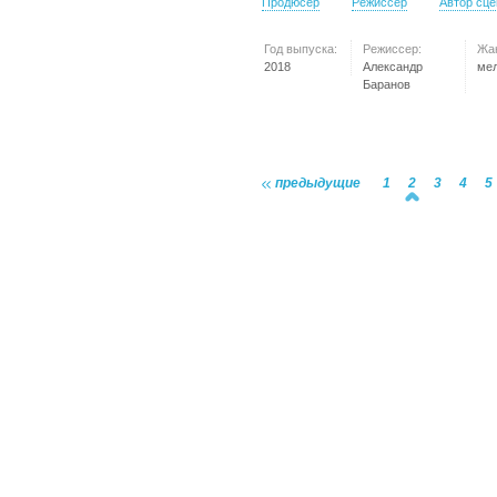
Продюсер
Режиссер
Автор сц
Год выпуска:
Режиссер:
Жа
2018
Александр
ме
Баранов
предыдущие
1
2
3
4
5