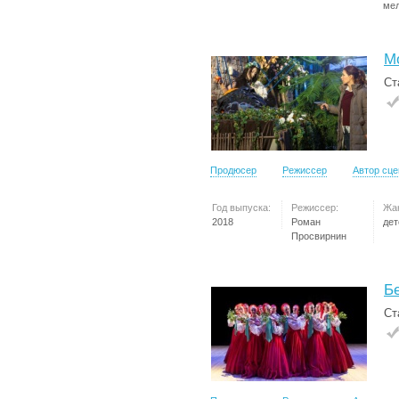
ме
Мо
Ст
Продюсер
Режиссер
Автор сц
Год выпуска:
Режиссер:
Жа
2018
Роман
дет
Просвирнин
Б
Ст