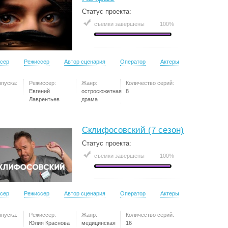
Статус проекта:
съемки завершены
100%
сер
Режиссер
Автор сценария
Оператор
Актеры
ыпуска:
Режиссер:
Жанр:
Количество серий:
Евгений
остросюжетная
8
Лаврентьев
драма
Склифосовский (7 сезон)
Статус проекта:
съемки завершены
100%
сер
Режиссер
Автор сценария
Оператор
Актеры
ыпуска:
Режиссер:
Жанр:
Количество серий:
Юлия Краснова
медицинская
16