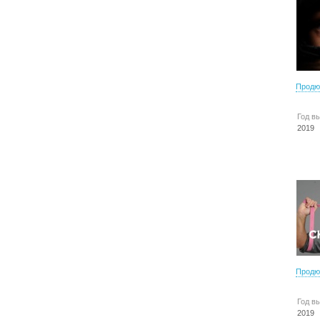
Продю
Год в
2019
Продю
Год в
2019