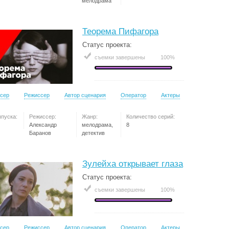
мелодрама
Теорема Пифагора
Статус проекта:
съемки завершены
100%
сер
Режиссер
Автор сценария
Оператор
Актеры
ыпуска:
Режиссер:
Жанр:
Количество серий:
Александр
мелодрама,
8
Баранов
детектив
Зулейха открывает глаза
Статус проекта:
съемки завершены
100%
сер
Режиссер
Автор сценария
Оператор
Актеры