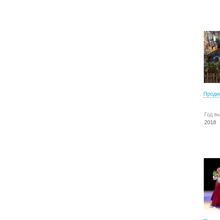
Продю
Год в
2018