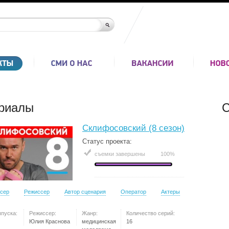
риалы
С
Склифосовский (8 сезон)
Статус проекта:
съемки завершены
100%
сер
Режиссер
Автор сценария
Оператор
Актеры
ыпуска:
Режиссер:
Жанр:
Количество серий:
Юлия Краснова
медицинская
16