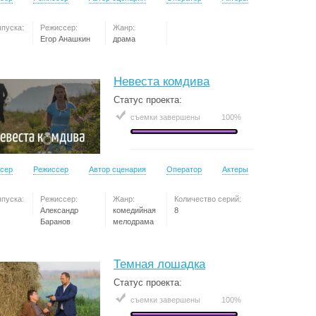
ыпуска:
Режиссер:
Жанр:
Егор Анашкин
драма
Невеста комдива
Статус проекта:
съемки завершены
100%
сер
Режиссер
Автор сценария
Оператор
Актеры
ыпуска:
Режиссер:
Жанр:
Количество серий:
Александр
комедийная
8
Баранов
мелодрама
Темная лошадка
Статус проекта:
съемки завершены
100%