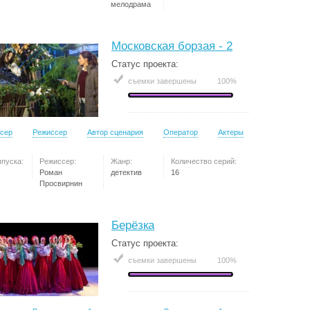
мелодрама
Московская борзая - 2
Статус проекта:
съемки завершены
100%
сер
Режиссер
Автор сценария
Оператор
Актеры
ыпуска:
Режиссер:
Жанр:
Количество серий:
Роман
детектив
16
Просвирнин
Берёзка
Статус проекта:
съемки завершены
100%