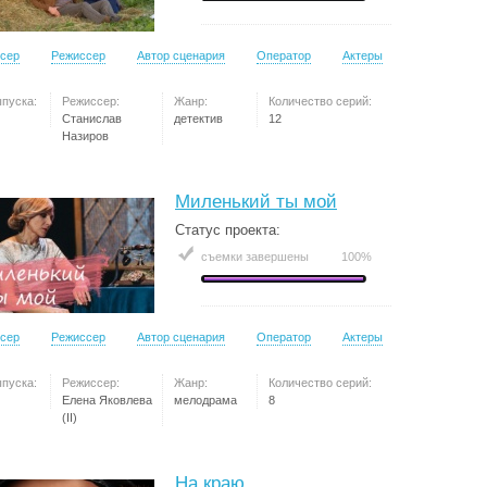
сер
Режиссер
Автор сценария
Оператор
Актеры
ыпуска:
Режиссер:
Жанр:
Количество серий:
Станислав
детектив
12
Назиров
Миленький ты мой
Статус проекта:
съемки завершены
100%
сер
Режиссер
Автор сценария
Оператор
Актеры
ыпуска:
Режиссер:
Жанр:
Количество серий:
Елена Яковлева
мелодрама
8
(II)
На краю