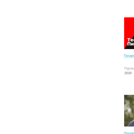
Продю
Год в
2020
Продю