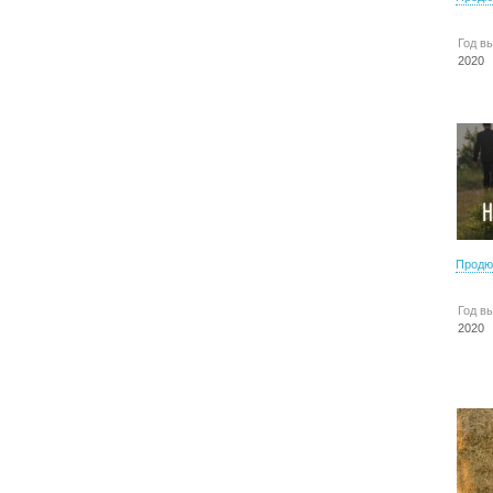
Год в
2020
Продю
Год в
2020