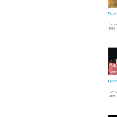
Продю
Год в
2019
Продю
Год в
2019