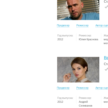
Ст
Продюсер
Режиссер
Автор сц
Год выпуска:
Режиссер:
Жа
2012
Юлия Краснова
ме
ме
Ве
Ст
Продюсер
Режиссер
Автор сц
Год выпуска:
Режиссер:
Жа
2012
Андрей
ме
Селиванов