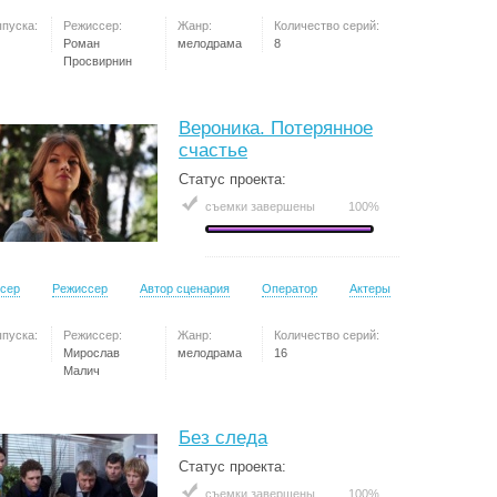
ыпуска:
Режиссер:
Жанр:
Количество серий:
Роман
мелодрама
8
Просвирнин
Вероника. Потерянное
счастье
Статус проекта:
съемки завершены
100%
сер
Режиссер
Автор сценария
Оператор
Актеры
ыпуска:
Режиссер:
Жанр:
Количество серий:
Мирослав
мелодрама
16
Малич
Без следа
Статус проекта:
съемки завершены
100%