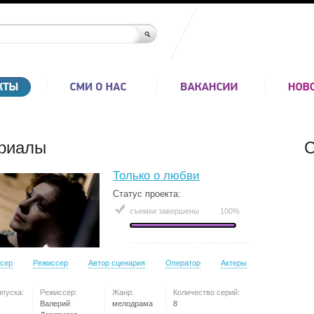
риалы
С
Только о любви
Статус проекта:
съемки завершены
100%
сер
Режиссер
Автор сценария
Оператор
Актеры
ыпуска:
Режиссер:
Жанр:
Количество серий:
Валерий
мелодрама
8