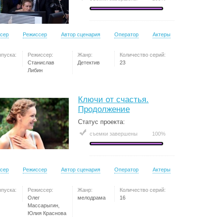
сер
Режиссер
Автор сценария
Оператор
Актеры
ыпуска:
Режиссер:
Жанр:
Количество серий:
Станислав
Детектив
23
Либин
Ключи от счастья.
Продолжение
Статус проекта:
съемки завершены
100%
сер
Режиссер
Автор сценария
Оператор
Актеры
ыпуска:
Режиссер:
Жанр:
Количество серий:
Олег
мелодрама
16
Массарыгин,
Юлия Краснова