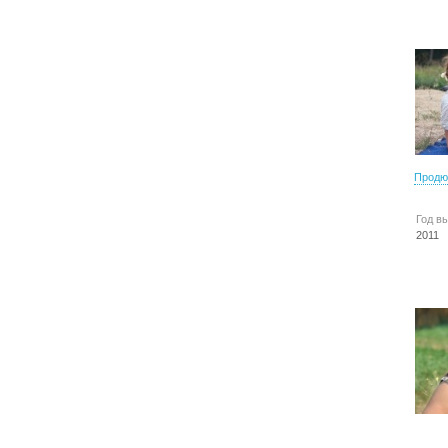
Продю
Год в
2011