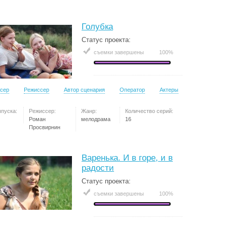
Голубка
Статус проекта:
съемки завершены
100%
сер
Режиссер
Автор сценария
Оператор
Актеры
ыпуска:
Режиссер:
Жанр:
Количество серий:
Роман
мелодрама
16
Просвирнин
Варенька. И в горе, и в
радости
Статус проекта:
съемки завершены
100%