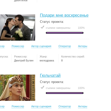
Девятилов
Подари мне воскресенье
Статус проекта:
съемки завершены
100%
сер
Режиссер
Автор сценария
Оператор
Актеры
ыпуска:
Режиссер:
Жанр:
Количество серий:
Дмитрий Булин
мелодрама
8
Гюльчатай
Статус проекта:
съемки завершены
100%
сер
Режиссер
Автор сценария
Оператор
Актеры