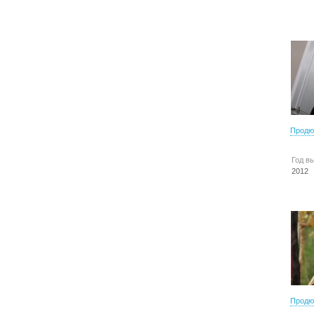
Продю
Год в
2012
Продю