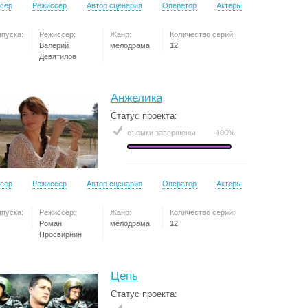
сер
Режиссер
Автор сценария
Оператор
Актеры
ыпуска:
Режиссер:
Жанр:
Количество серий:
Валерий
мелодрама
12
Девятилов
Анжелика
Статус проекта:
съемки завершены
100%
сер
Режиссер
Автор сценария
Оператор
Актеры
ыпуска:
Режиссер:
Жанр:
Количество серий:
Роман
мелодрама
12
Просвирнин
Цепь
Статус проекта: