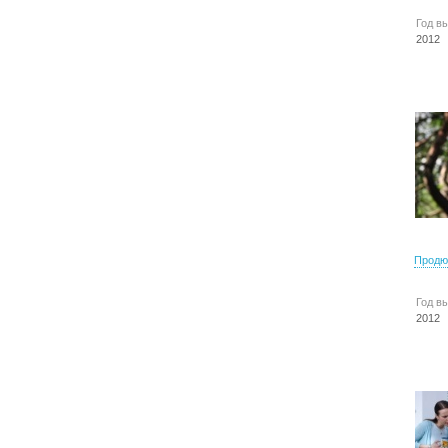
Год в
2012
Продю
Год в
2012