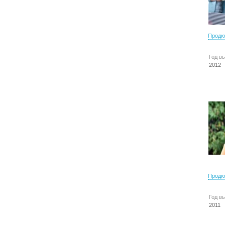
Продю
Год в
2012
Продю
Год в
2011