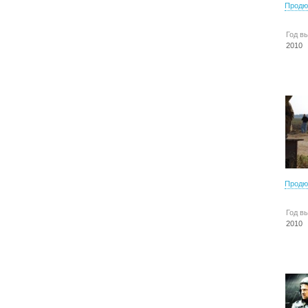
Продю
Год в
2010
Продю
Год в
2010