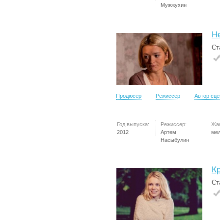
Мужжухин
Н
Ст
Продюсер
Режиссер
Автор сц
Год выпуска:
Режиссер:
Жа
2012
Артем
ме
Насыбулин
К
Ст