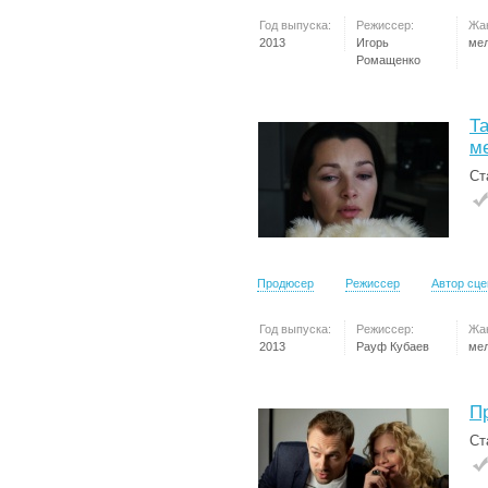
Год выпуска:
Режиссер:
Жа
2013
Игорь
ме
Ромащенко
Та
м
Ст
Продюсер
Режиссер
Автор сц
Год выпуска:
Режиссер:
Жа
2013
Рауф Кубаев
ме
П
Ст