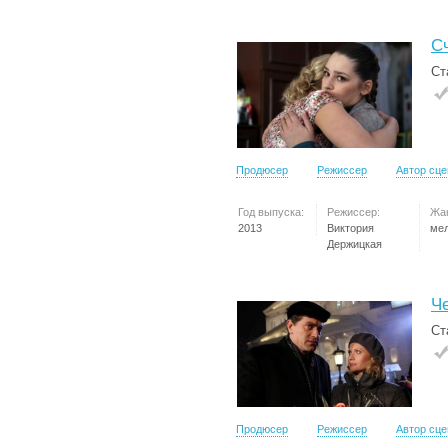
С
Ст
Продюсер
Режиссер
Автор сц
Год выпуска:
Режиссер:
Жа
2013
Виктория
ме
Держицкая
Ч
Ст
Продюсер
Режиссер
Автор сц