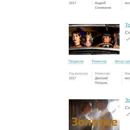
2017
Андрей
ме
Селиванов
Т
Ст
Продюсер
Режиссер
Автор сц
Год выпуска:
Режиссер:
Жа
2017
Дмитрий
ме
Петрунь
З
Ст