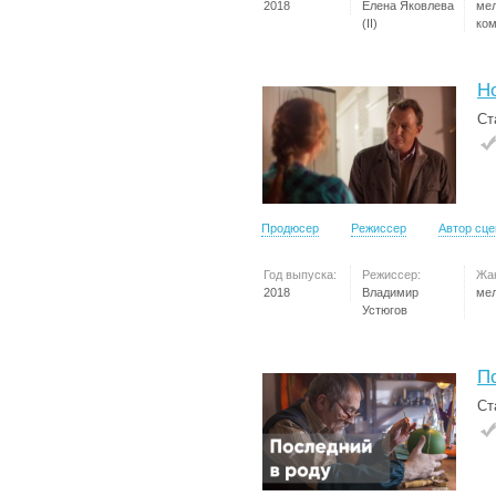
2018
Елена Яковлева
ме
(II)
ко
Н
Ст
Продюсер
Режиссер
Автор сц
Год выпуска:
Режиссер:
Жа
2018
Владимир
ме
Устюгов
П
Ст