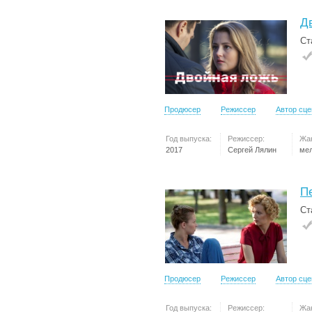
Д
Ст
Продюсер
Режиссер
Автор сц
Год выпуска:
Режиссер:
Жа
2017
Сергей Лялин
ме
П
Ст
Продюсер
Режиссер
Автор сц
Год выпуска:
Режиссер:
Жа