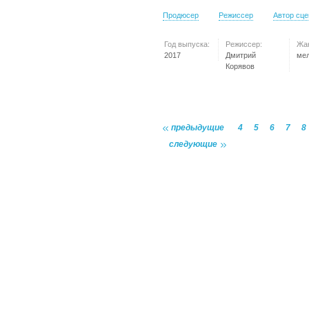
Продюсер
Режиссер
Автор сц
Год выпуска:
Режиссер:
Жа
2017
Дмитрий
ме
Корявов
предыдущие
4
5
6
7
8
следующие