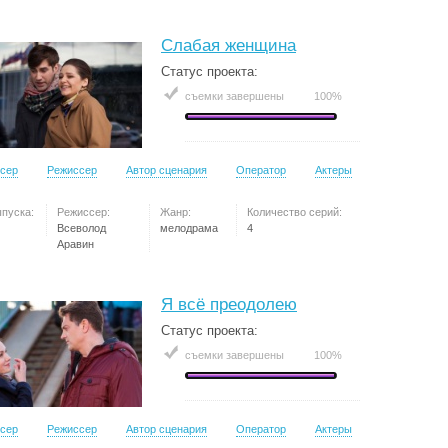
Слабая женщина
Статус проекта:
съемки завершены
100%
сер
Режиссер
Автор сценария
Оператор
Актеры
ыпуска:
Режиссер:
Жанр:
Количество серий:
Всеволод
мелодрама
4
Аравин
Я всё преодолею
Статус проекта:
съемки завершены
100%
сер
Режиссер
Автор сценария
Оператор
Актеры