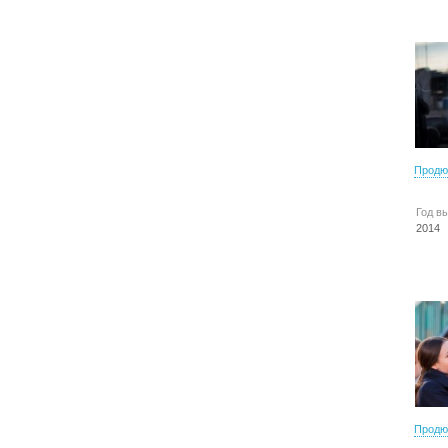
Продю
Год в
2014
Продю