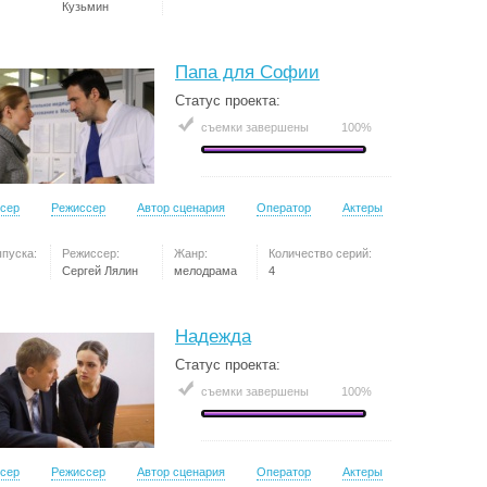
Кузьмин
Папа для Софии
Статус проекта:
съемки завершены
100%
сер
Режиссер
Автор сценария
Оператор
Актеры
ыпуска:
Режиссер:
Жанр:
Количество серий:
Сергей Лялин
мелодрама
4
Надежда
Статус проекта:
съемки завершены
100%
сер
Режиссер
Автор сценария
Оператор
Актеры