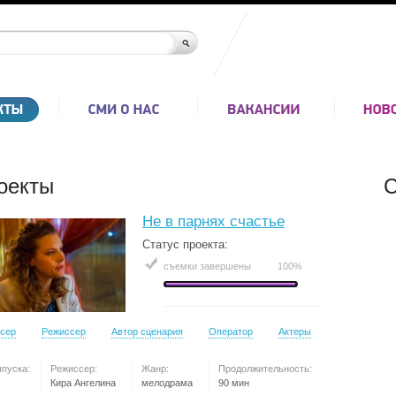
оекты
С
Не в парнях счастье
Статус проекта:
съемки завершены
100%
сер
Режиссер
Автор сценария
Оператор
Актеры
ыпуска:
Режиссер:
Жанр:
Продолжительность:
Кира Ангелина
мелодрама
90 мин