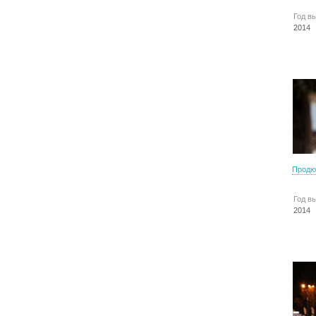
Год в
2014
Продю
Год в
2014