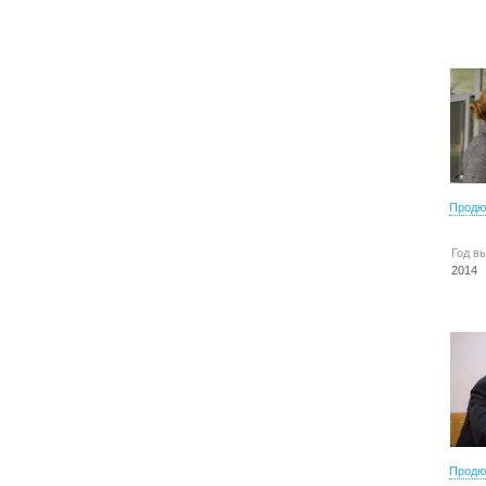
Продю
Год в
2014
Продю