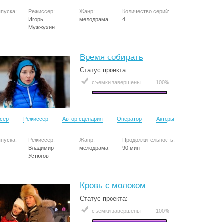
ыпуска:
Режиссер:
Жанр:
Количество серий:
Игорь
мелодрама
4
Мужжухин
Время собирать
Статус проекта:
съемки завершены
100%
сер
Режиссер
Автор сценария
Оператор
Актеры
ыпуска:
Режиссер:
Жанр:
Продолжительность:
Владимир
мелодрама
90 мин
Устюгов
Кровь с молоком
Статус проекта:
съемки завершены
100%