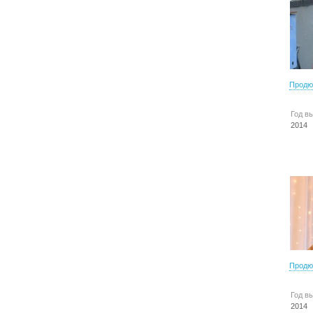
Продю
Год в
2014
Продю
Год в
2014