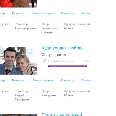
сер
Режиссер
Автор сценария
Оператор
Актеры
ыпуска:
Режиссер:
Жанр:
Продолжительность:
Александр Хван
лирическая
90 мин
комедия
Куда уходит любовь
Статус проекта:
съемки завершены
100%
сер
Режиссер
Автор сценария
Оператор
Актеры
ыпуска:
Режиссер:
Жанр:
Продолжительность:
Андрей
мелодрама
90 мин
Селиванов
Если ты не со мной