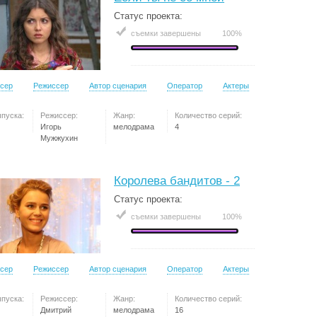
Статус проекта:
съемки завершены
100%
сер
Режиссер
Автор сценария
Оператор
Актеры
ыпуска:
Режиссер:
Жанр:
Количество серий:
Игорь
мелодрама
4
Мужжухин
Королева бандитов - 2
Статус проекта:
съемки завершены
100%
сер
Режиссер
Автор сценария
Оператор
Актеры
ыпуска:
Режиссер:
Жанр:
Количество серий:
Дмитрий
мелодрама
16