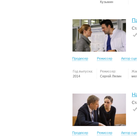
Кузьмин
П
Ст
Продюсер
Режиссер
Автор сц
Год выпуска:
Режиссер:
Жа
2014
Сергей Лялин
ме
Н
Ст
Продюсер
Режиссер
Автор сц