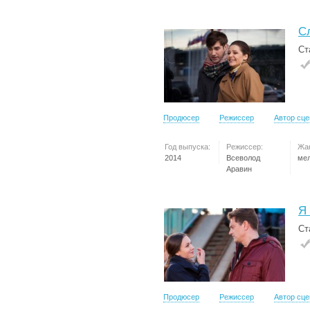
С
Ст
Продюсер
Режиссер
Автор сц
Год выпуска:
Режиссер:
Жа
2014
Всеволод
ме
Аравин
Я
Ст
Продюсер
Режиссер
Автор сц