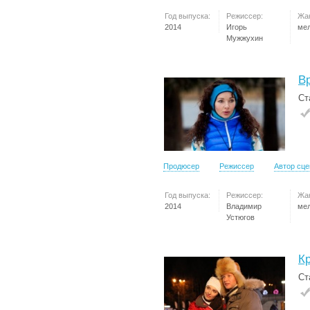
Год выпуска:
Режиссер:
Жа
2014
Игорь
ме
Мужжухин
В
Ст
Продюсер
Режиссер
Автор сц
Год выпуска:
Режиссер:
Жа
2014
Владимир
ме
Устюгов
К
Ст