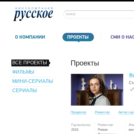
Проекты
ВСЕ ПРОЕКТЫ
ФИЛЬМЫ
Ф
МИНИ-СЕРИАЛЫ
Ст
СЕРИАЛЫ
Продюсер
Режиссер
Автор сц
Год выпуска:
Режиссер:
Жа
2016
Роман
ме