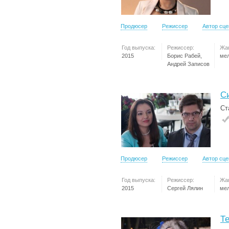
Продюсер
Режиссер
Автор сц
Год выпуска:
Режиссер:
Жа
2015
Борис Рабей,
ме
Андрей Записов
С
Ст
Продюсер
Режиссер
Автор сц
Год выпуска:
Режиссер:
Жа
2015
Сергей Лялин
ме
Т