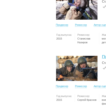
Ст
Продюсер
Режиссер
Автор сц
Год выпуска:
Режиссер:
Жа
2015
Станислав
ме
Назиров
дет
П
Ст
Продюсер
Режиссер
Автор сц
Год выпуска:
Режиссер:
Жа
2015
Сергей Краснов
во
фи