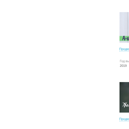
Продю
Год в
2019
Продю