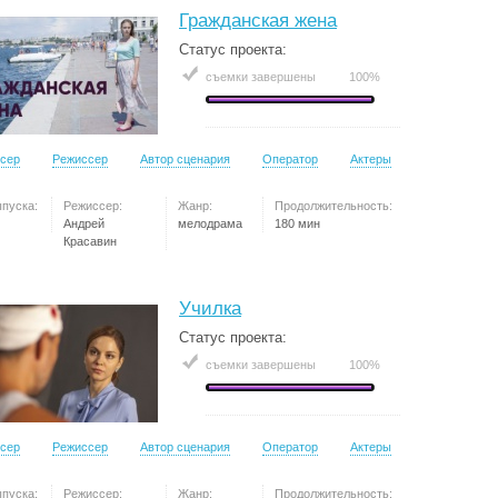
Гражданская жена
Статус проекта:
съемки завершены
100%
сер
Режиссер
Автор сценария
Оператор
Актеры
ыпуска:
Режиссер:
Жанр:
Продолжительность:
Андрей
мелодрама
180 мин
Красавин
Училка
Статус проекта:
съемки завершены
100%
сер
Режиссер
Автор сценария
Оператор
Актеры
ыпуска:
Режиссер:
Жанр:
Продолжительность: