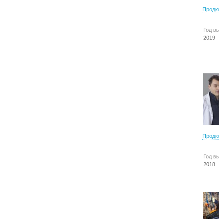
Продю
Год в
2019
Продю
Год в
2018