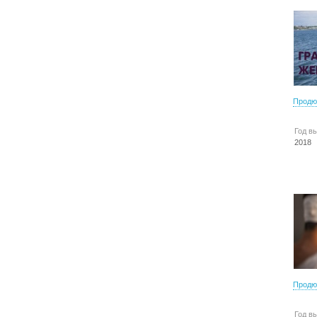
Продю
Год в
2018
Продю
Год в