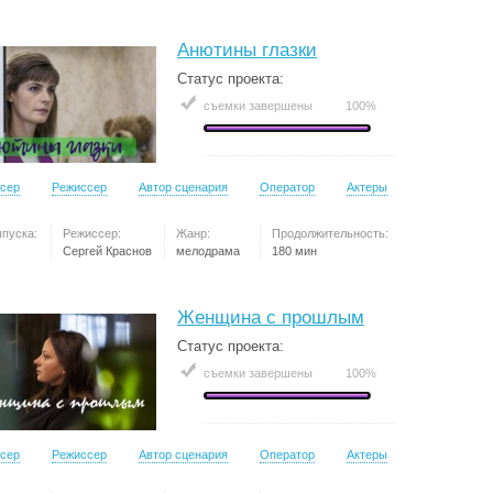
Анютины глазки
Статус проекта:
съемки завершены
100%
сер
Режиссер
Автор сценария
Оператор
Актеры
ыпуска:
Режиссер:
Жанр:
Продолжительность:
Сергей Краснов
мелодрама
180 мин
Женщина с прошлым
Статус проекта:
съемки завершены
100%
сер
Режиссер
Автор сценария
Оператор
Актеры