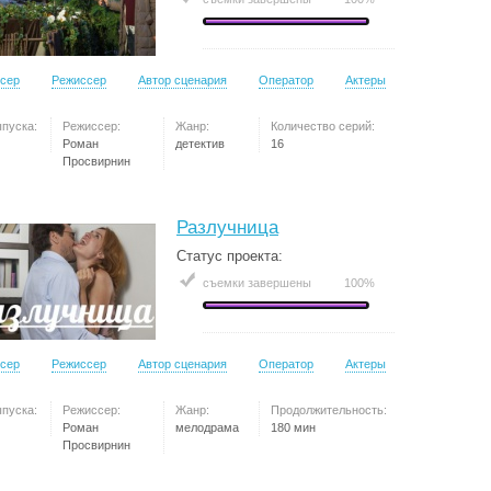
сер
Режиссер
Автор сценария
Оператор
Актеры
ыпуска:
Режиссер:
Жанр:
Количество серий:
Роман
детектив
16
Просвирнин
Разлучница
Статус проекта:
съемки завершены
100%
сер
Режиссер
Автор сценария
Оператор
Актеры
ыпуска:
Режиссер:
Жанр:
Продолжительность:
Роман
мелодрама
180 мин
Просвирнин