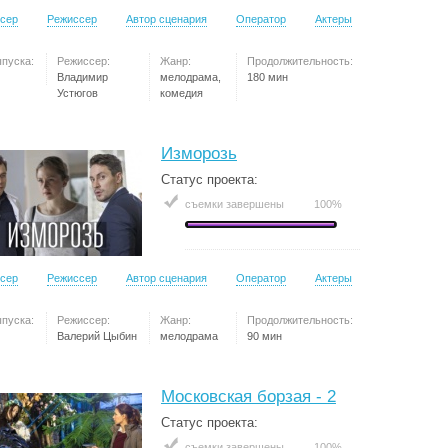
сер
Режиссер
Автор сценария
Оператор
Актеры
ыпуска:
Режиссер:
Жанр:
Продолжительность:
Владимир
мелодрама,
180 мин
Устюгов
комедия
Изморозь
Статус проекта:
съемки завершены
100%
сер
Режиссер
Автор сценария
Оператор
Актеры
ыпуска:
Режиссер:
Жанр:
Продолжительность:
Валерий Цыбин
мелодрама
90 мин
Московская борзая - 2
Статус проекта:
съемки завершены
100%