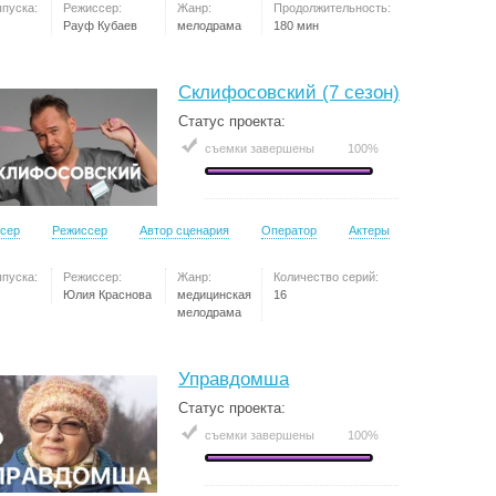
ыпуска:
Режиссер:
Жанр:
Продолжительность:
Рауф Кубаев
мелодрама
180 мин
Склифосовский (7 сезон)
Статус проекта:
съемки завершены
100%
сер
Режиссер
Автор сценария
Оператор
Актеры
ыпуска:
Режиссер:
Жанр:
Количество серий:
Юлия Краснова
медицинская
16
мелодрама
Управдомша
Статус проекта:
съемки завершены
100%