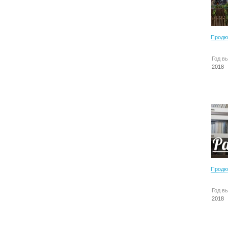
Продю
Год в
2018
Продю
Год в
2018