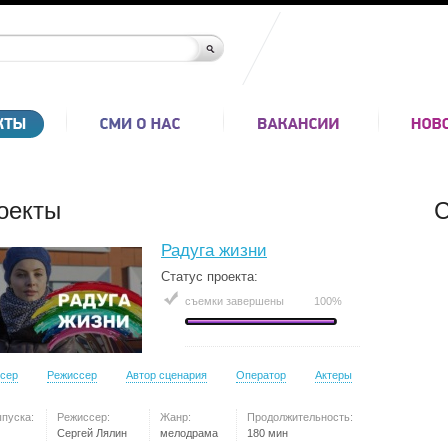
оекты
С
Радуга жизни
Статус проекта:
съемки завершены
100%
сер
Режиссер
Автор сценария
Оператор
Актеры
ыпуска:
Режиссер:
Жанр:
Продолжительность:
Сергей Лялин
мелодрама
180 мин