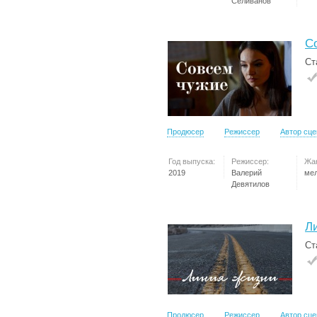
Селиванов
С
Ст
Продюсер
Режиссер
Автор сц
Год выпуска:
Режиссер:
Жа
2019
Валерий
ме
Девятилов
Л
Ст
Продюсер
Режиссер
Автор сц