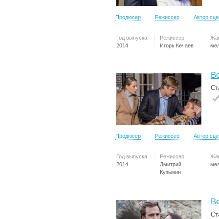
Продюсер
Режиссер
Автор сц
Год выпуска:
Режиссер:
Жа
2014
Игорь Кечаев
ме
В
Ст
Продюсер
Режиссер
Автор сц
Год выпуска:
Режиссер:
Жа
2014
Дмитрий
ме
Кузьмин
В
Ст