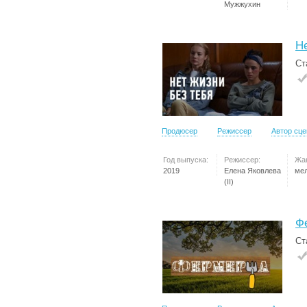
Мужжухин
Н
Ст
Продюсер
Режиссер
Автор сц
Год выпуска:
Режиссер:
Жа
2019
Елена Яковлева
ме
(II)
Ф
Ст