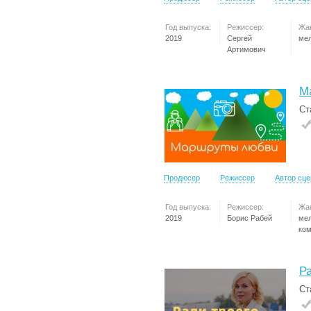
Год выпуска:
Режиссер:
Жа
2019
Сергей
ме
Артимович
М
Ст
Продюсер
Режиссер
Автор сц
Год выпуска:
Режиссер:
Жа
2019
Борис Рабей
ме
ко
Ра
Ст