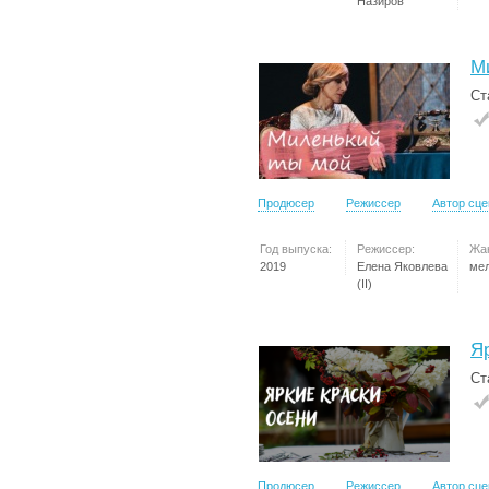
Назиров
М
Ст
Продюсер
Режиссер
Автор сц
Год выпуска:
Режиссер:
Жа
2019
Елена Яковлева
ме
(II)
Я
Ст
Продюсер
Режиссер
Автор сц