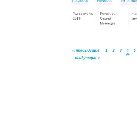
Продюсер
Режиссер
Автор сц
Год выпуска:
Режиссер:
Жа
2019
Сергей
ме
Мезенцев
предыдущие
1
2
3
4
5
следующие