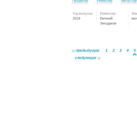
Продюсер
Режиссер
Автор сц
Год выпуска:
Режиссер:
Жа
2019
Евгений
ме
Звездаков
предыдущие
1
2
3
4
5
следующие