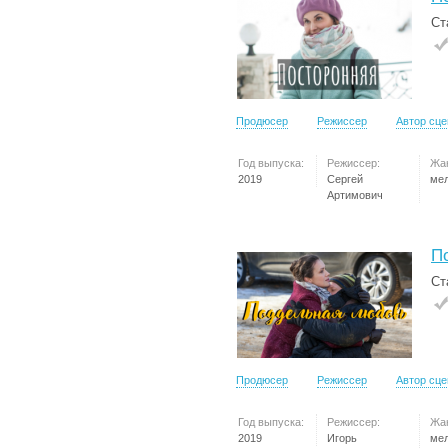
Ст
Продюсер
Режиссер
Автор сц
Год выпуска:
Режиссер:
Жа
2019
Сергей
ме
Артимович
П
Ст
Продюсер
Режиссер
Автор сц
Год выпуска:
Режиссер:
Жа
2019
Игорь
ме