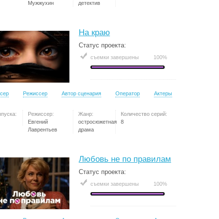
Мужжухин
детектив
На краю
Статус проекта:
съемки завершены
100%
сер
Режиссер
Автор сценария
Оператор
Актеры
ыпуска:
Режиссер:
Жанр:
Количество серий:
Евгений
остросюжетная
8
Лаврентьев
драма
Любовь не по правилам
Статус проекта:
съемки завершены
100%