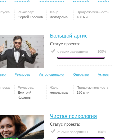
ыпуска:
Режиссер:
Жанр:
Продолжительность:
Сергей Краснов
мелодрама
180 мин
Большой артист
Статус проекта:
съемки завершены
100%
сер
Режиссер
Автор сценария
Оператор
Актеры
ыпуска:
Режиссер:
Жанр:
Продолжительность:
Дмитрий
мелодрама
180 мин
Корявов
Чистая психология
Статус проекта:
съемки завершены
100%