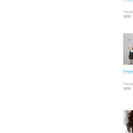
Год в
2019
Продю
Год в
2019