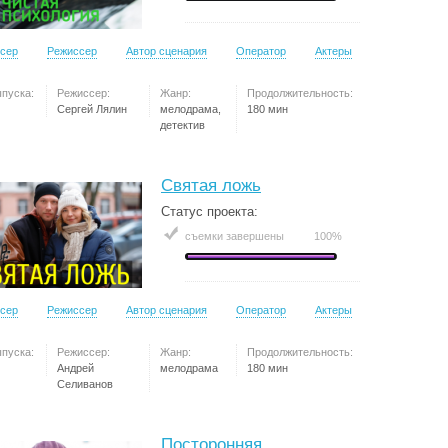
сер
Режиссер
Автор сценария
Оператор
Актеры
ыпуска:
Режиссер:
Жанр:
Продолжительность:
Сергей Лялин
мелодрама,
180 мин
детектив
Святая ложь
Статус проекта:
съемки завершены
100%
сер
Режиссер
Автор сценария
Оператор
Актеры
ыпуска:
Режиссер:
Жанр:
Продолжительность:
Андрей
мелодрама
180 мин
Селиванов
Посторонняя