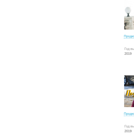
Продю
Год в
2019
Продю
Год в
2019