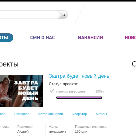
оекты
С
Завтра будет новый день
Статус проекта:
съемки завершены
100%
сер
Режиссер
Автор сценария
Оператор
Актеры
ыпуска:
Режиссер:
Жанр:
Продолжительность:
Андрей
мелодрама
180 мин