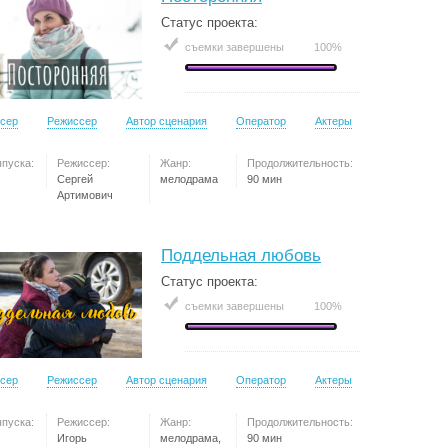
Статус проекта:
съемки завершены
100%
сер
Режиссер
Автор сценария
Оператор
Актеры
ыпуска:
Режиссер:
Жанр:
Продолжительность:
Сергей
мелодрама
90 мин
Артимович
Поддельная любовь
Статус проекта:
съемки завершены
100%
сер
Режиссер
Автор сценария
Оператор
Актеры
ыпуска:
Режиссер:
Жанр:
Продолжительность:
Игорь
мелодрама,
90 мин