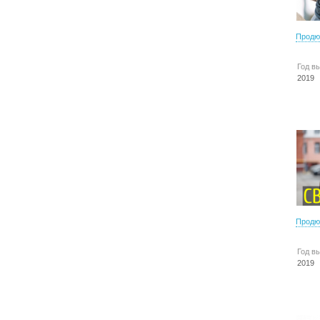
Продю
Год в
2019
Продю
Год в
2019