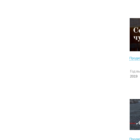
Продю
Год в
2019
Продю