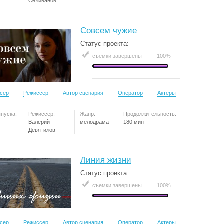
Селиванов
Совсем чужие
Статус проекта:
съемки завершены
100%
сер
Режиссер
Автор сценария
Оператор
Актеры
ыпуска:
Режиссер:
Жанр:
Продолжительность:
Валерий
мелодрама
180 мин
Девятилов
Линия жизни
Статус проекта:
съемки завершены
100%
сер
Режиссер
Автор сценария
Оператор
Актеры