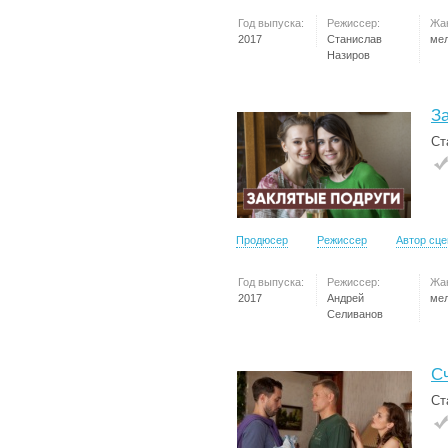
Год выпуска:
Режиссер:
Жа
2017
Станислав
ме
Назиров
З
Ст
Продюсер
Режиссер
Автор сц
Год выпуска:
Режиссер:
Жа
2017
Андрей
ме
Селиванов
С
Ст