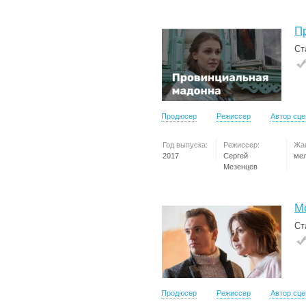
П
Ст
Продюсер
Режиссер
Автор сц
Год выпуска:
Режиссер:
Жа
2017
Сергей
ме
Мезенцев
М
Ст
Продюсер
Режиссер
Автор сц