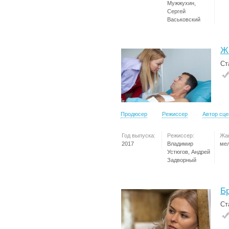
Мужжухин,
Сергей
Васьковский
Ж
Ст
Продюсер
Режиссер
Автор сц
Год выпуска:
Режиссер:
Жа
2017
Владимир
ме
Устюгов, Андрей
Задворный
Б
Ст