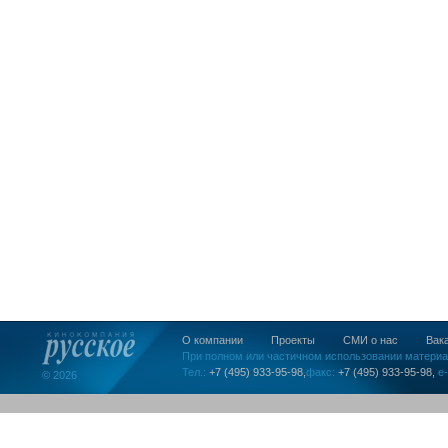
О компании
Проекты
СМИ о нас
Вак
При полном или частичном использовании материа
Тел.:
+7 (495) 933-95-98,
факс:
+7 (495) 933-95-98,
e-
© 2026