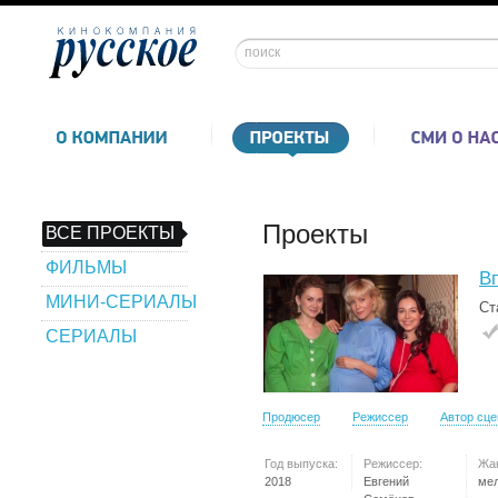
Проекты
ВСЕ ПРОЕКТЫ
ФИЛЬМЫ
В
МИНИ-СЕРИАЛЫ
Ст
СЕРИАЛЫ
Продюсер
Режиссер
Автор сц
Год выпуска:
Режиссер:
Жа
2018
Евгений
ме