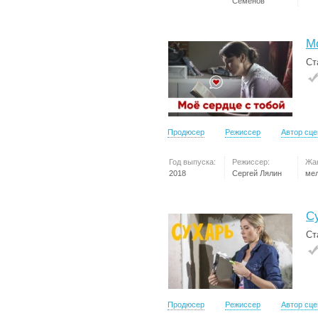
Семёнов
М
Ст
Продюсер
Режиссер
Автор сц
Год выпуска:
Режиссер:
Жа
2018
Сергей Лялин
ме
С
Ст
Продюсер
Режиссер
Автор сц