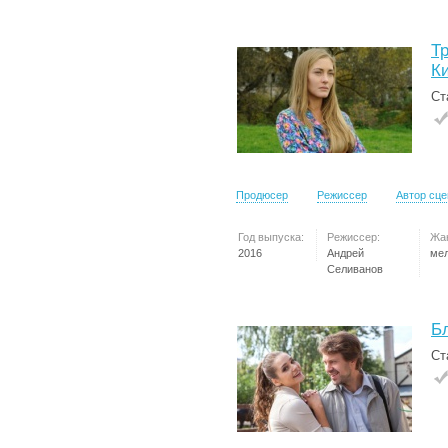
Т
К
Ст
Продюсер
Режиссер
Автор сц
Год выпуска:
Режиссер:
Жа
2016
Андрей
ме
Селиванов
Б
Ст