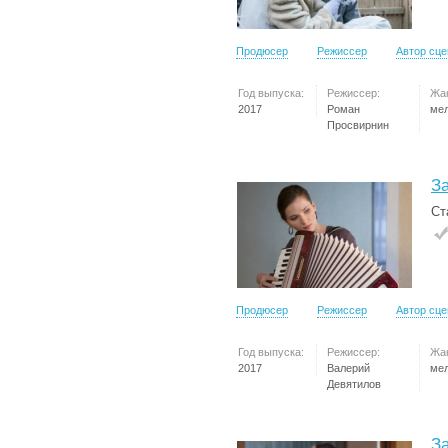
Продюсер
Режиссер
Автор сц
Год выпуска:
Режиссер:
Жа
2017
Роман
ме
Просвирнин
З
Ст
Продюсер
Режиссер
Автор сц
Год выпуска:
Режиссер:
Жа
2017
Валерий
ме
Девятилов
За