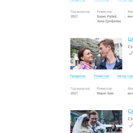
Год выпуска:
Режиссер:
Жа
2017
Борис Рабей,
ме
Анна Ерофеева
Ц
Ст
Продюсер
Режиссер
Автор сц
Год выпуска:
Режиссер:
Жа
2017
Марат Ким
ме
С
Ст