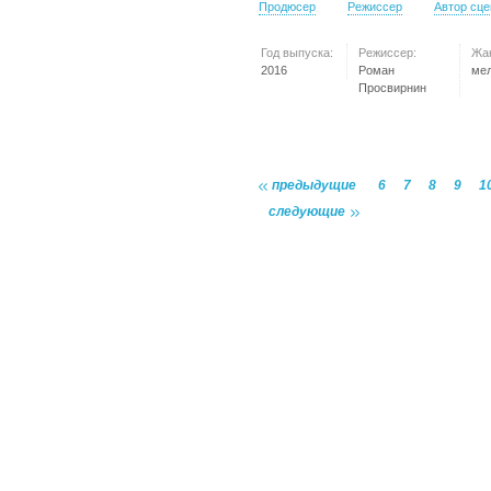
Продюсер
Режиссер
Автор сц
Год выпуска:
Режиссер:
Жа
2016
Роман
ме
Просвирнин
предыдущие
6
7
8
9
1
следующие